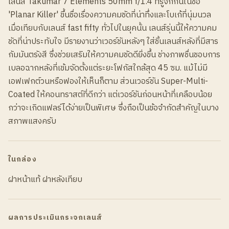
เลนส์ Takumar 7 Elements 50mm f/1.4 ที่รู้จักกันในชื่อ
'Planar Killer' ขึ้นชื่อเรื่องความคมชัดที่น่าทึ่งและโบเก้ที่นุ่มนวล
เมื่อเทียบกับเลนส์ fast fifty ทั่วไปในยุคนั้น เลนส์รุ่นนี้ให้ความคม
ชัดที่น่าประทับใจ มีรายงานว่าเวอร์ชันหลังๆ ใส่ชิ้นเลนส์หลังที่มีสาร
กัมมันตรังสี ซึ่งช่วยเสริมให้ความคมชัดดียิ่งขึ้น ช่างภาพชื่นชอบการ
เบลอฉากหลังที่เข้มจัดตั้งแต่ระยะโฟกัสใกล้สุด 45 ซม. แม้ไม่มี
เอฟเฟกต์วนหรือฟองให้เห็นก็ตาม ส่วนเวอร์ชัน Super-Multi-
Coated ให้คอนทราสต์ที่ดีกว่า แต่เวอร์ชันก่อนหน้าที่เคลือบน้อย
กว่าจะเกิดแฟลร์ได้ง่ายเป็นพิเศษ ซึ่งถือเป็นข้อจำกัดสำคัญในบาง
สภาพแสงครับ
ในกล่อง
ฝาหน้าแท้ ฝาหลังเทียบ
ผลการประเมินกระจกเลนส์