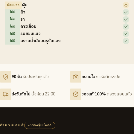
ฝุ่น
น้อยมาก
ฝ้า
ไม่มี
รา
ไม่มี
กาวเสื่อม
ไม่มี
รอยขนแมว
ไม่มี
คราบน้ำมันบนรูรับแสง
ไม่มี
90 วัน
รับประกันทุกตัว
สบายใจ
การันตีตรงปก
ส่งวันถัดไป
สั่งก่อน 22:00
ของแท้ 100%
ตรวจสอบแล้ว
ตำนานเลนส์
ตรงรุ่นนี้พอดี