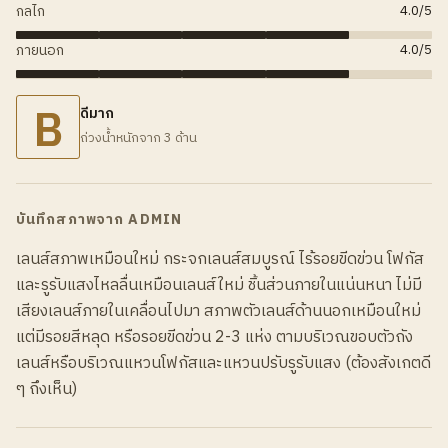
กลไก
4.0
/5
ภายนอก
4.0
/5
B
ดีมาก
ถ่วงน้ำหนักจาก 3 ด้าน
บันทึกสภาพจาก ADMIN
เลนส์สภาพเหมือนใหม่ กระจกเลนส์สมบูรณ์ ไร้รอยขีดข่วน โฟกัส
และรูรับแสงไหลลื่นเหมือนเลนส์ใหม่ ชิ้นส่วนภายในแน่นหนา ไม่มี
เสียงเลนส์ภายในเคลื่อนไปมา สภาพตัวเลนส์ด้านนอกเหมือนใหม่
แต่มีรอยสีหลุด หรือรอยขีดข่วน 2-3 แห่ง ตามบริเวณขอบตัวถัง
เลนส์หรือบริเวณแหวนโฟกัสและแหวนปรับรูรับแสง (ต้องสังเกตดี
ๆ ถึงเห็น)