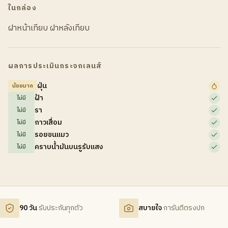
ในกล่อง
ฝาหน้าเทียบ ฝาหลังเทียบ
ผลการประเมินกระจกเลนส์
ฝุ่น
น้อยมาก
ฝ้า
ไม่มี
รา
ไม่มี
กาวเสื่อม
ไม่มี
รอยขนแมว
ไม่มี
คราบน้ำมันบนรูรับแสง
ไม่มี
90 วัน
รับประกันทุกตัว
สบายใจ
การันตีตรงปก