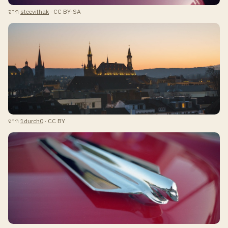
จาก
steevithak
· CC BY-SA
จาก
1durch0
· CC BY