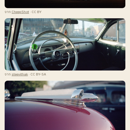
จาก
CheepShot
· CC BY
จาก
steevithak
· CC BY-SA