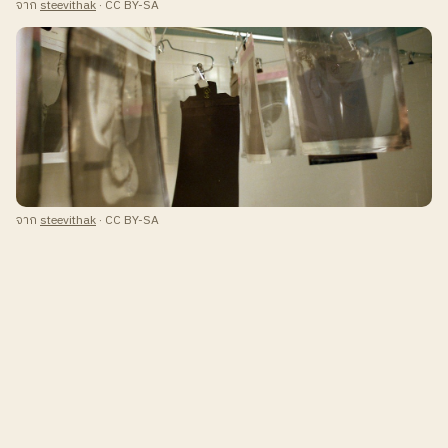
จาก
steevithak
· CC BY-SA
จาก
steevithak
· CC BY-SA