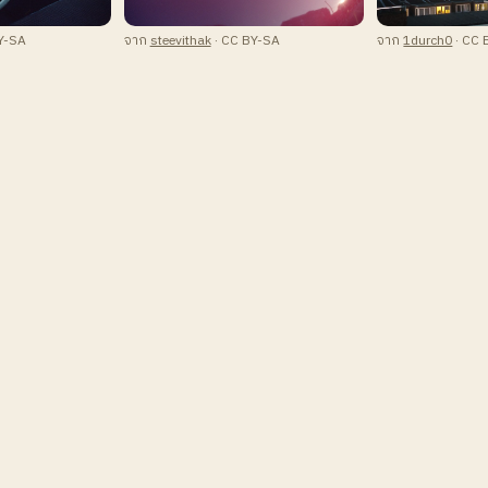
Y-SA
จาก
steevithak
· CC BY-SA
จาก
1durch0
· CC 