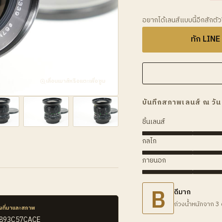
อยากได้เลนส์แบบนี้อีกสักตั
ทัก LINE
เลื่อนเมาส์หรือแตะเพื่อซูม
บันทึกสภาพเลนส์ ณ วัน
ชิ้นเลนส์
กลไก
ภายนอก
B
ดีมาก
ถ่วงน้ำหนักจาก 3 
งที่มาและสภาพ
F893C57CACE