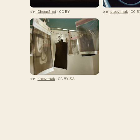
จาก
CheepShot
· CC BY
จาก
steevithak
· CC B
จาก
steevithak
· CC BY-SA