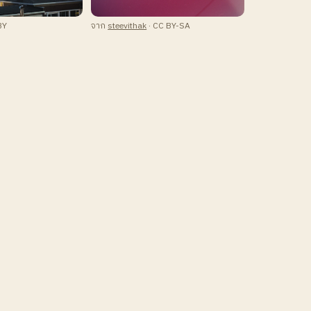
BY
จาก
steevithak
· CC BY-SA