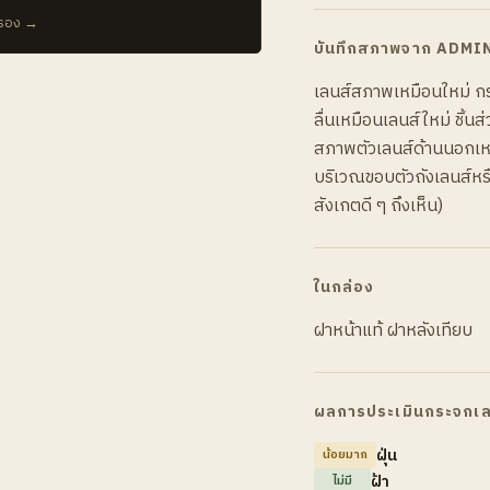
บรอง →
บันทึกสภาพจาก ADMI
เลนส์สภาพเหมือนใหม่ กร
ลื่นเหมือนเลนส์ใหม่ ชิ้
สภาพตัวเลนส์ด้านนอกเหม
บริเวณขอบตัวถังเลนส์ห
สังเกตดี ๆ ถึงเห็น)
ในกล่อง
ฝาหน้าแท้ ฝาหลังเทียบ
ผลการประเมินกระจกเล
ฝุ่น
น้อยมาก
ฝ้า
ไม่มี