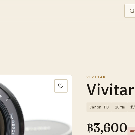
VIVITAR
Vivita
Canon FD
28mm
f
฿
3,600
ข