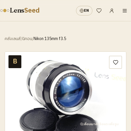
เข้าสู่ระบบ
·
Seed
Lens
EN
รายการที่อยากได้
คลังเลนส์
/
นิคอน
/
Nikon 135mm f3.5
B
เลื่อนเมาส์หรือแตะเพื่อซูม