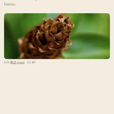
โดยตรง
จาก
竜次 ryuuji
· CC BY