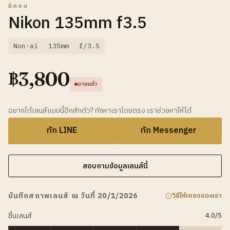
นิคอน
Nikon 135mm f3.5
Non-ai
135mm
f/3.5
฿
3,800
ขายแล้ว
อยากได้เลนส์แบบนี้อีกสักตัว? ทักหาเราโดยตรง เราช่วยหาให้ได้
ทัก LINE
ทัก Messenger
สอบถามข้อมูลเลนส์นี้
บันทึกสภาพเลนส์ ณ วันที่ 20/1/2026
วิธีให้เกรดของเรา
ชิ้นเลนส์
4.0
/5