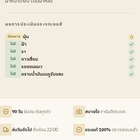
ฝาหน้าเทียบ ไม่มีฝาหลัง
ผลการประเมินกระจกเลนส์
ฝุ่น
น้อยมาก
ฝ้า
ไม่มี
รา
ไม่มี
กาวเสื่อม
ไม่มี
รอยขนแมว
ไม่มี
คราบน้ำมันบนรูรับแสง
ไม่มี
90 วัน
รับประกันทุกตัว
สบายใจ
การันตีตรงปก
ส่งวันถัดไป
สั่งก่อน 22:00
ของแท้ 100%
ตรวจสอบแล้ว