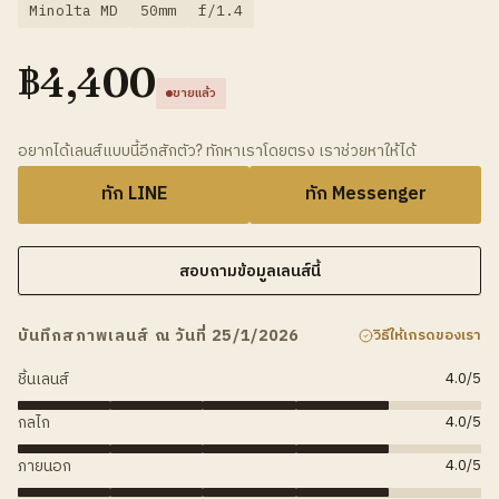
Minolta MD
50mm
f/1.4
฿
4,400
ขายแล้ว
อยากได้เลนส์แบบนี้อีกสักตัว? ทักหาเราโดยตรง เราช่วยหาให้ได้
ทัก LINE
ทัก Messenger
สอบถามข้อมูลเลนส์นี้
บันทึกสภาพเลนส์ ณ วันที่ 25/1/2026
วิธีให้เกรดของเรา
ชิ้นเลนส์
4.0
/5
กลไก
4.0
/5
ภายนอก
4.0
/5