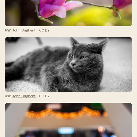
จาก
John Brighenti
· CC BY
จาก
John Brighenti
· CC BY