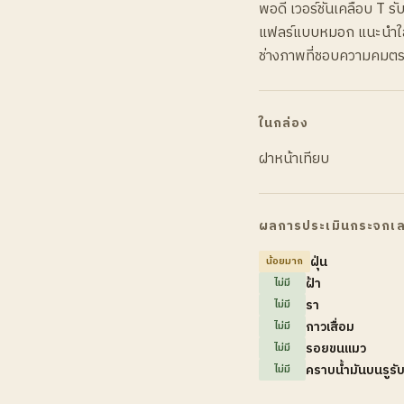
พอดี เวอร์ชันเคลือบ T รับ
แฟลร์แบบหมอก แนะนำใส่ 
ช่างภาพที่ชอบความคมตร
ในกล่อง
ฝาหน้าเทียบ
ผลการประเมินกระจกเล
ฝุ่น
น้อยมาก
ฝ้า
ไม่มี
รา
ไม่มี
กาวเสื่อม
ไม่มี
รอยขนแมว
ไม่มี
คราบน้ำมันบนรูรั
ไม่มี