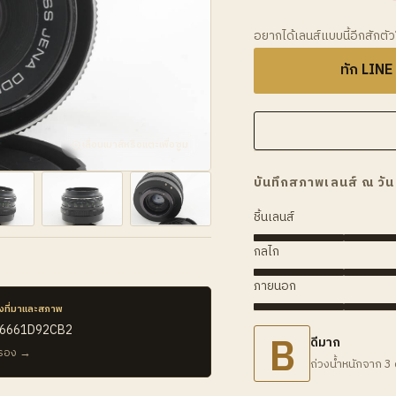
อยากได้เลนส์แบบนี้อีกสักตั
ทัก LINE
เลื่อนเมาส์หรือแตะเพื่อซูม
บันทึกสภาพเลนส์ ณ วัน
ชิ้นเลนส์
กลไก
ภายนอก
งที่มาและสภาพ
56661D92CB2
B
ดีมาก
บรอง →
ถ่วงน้ำหนักจาก 3 