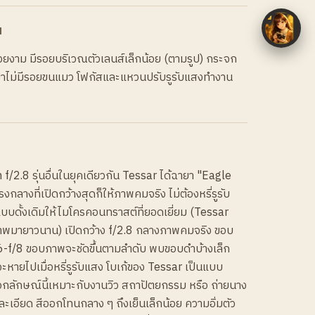
N
ยงาม มีรอยบริเวณตัวเลนส์เล็กน้อย (ตามรูป) กระจก
มีฝ้าไม่มีรอยขนแมว โฟกัสและแหวนปรับรูรับแสงทำงาน
f/2.8 รุ่นอื่นในยุคเดียวกัน Tessar ได้ฉายา "Eagle
างที่เปิดกว้างสุดก็ให้ภาพคมจริง ไม่ต้องหรี่รูรับ
์แบบดั้งเดิมให้ไมโครคอนทราสต์ที่ยอดเยี่ยม (Tessar
ถ่ายภาพมายาวนาน) เปิดกว้าง f/2.8 กลางภาพคมจริง ขอบ
5.6-f/8 ขอบภาพจะชัดขึ้นตามลำดับ พบขอบดำบ้างเล็ก
จะหายไปเมื่อหรี่รูรับแสง โบเก้ของ Tessar เป็นแบบ
กลักษณ์นี้เหมาะกับงานวิว สถาปัตยกรรม หรือ ถ่ายนาง
ะเอียด สีออกโทนกลาง ๆ ถึงเย็นเล็กน้อย ความอิ่มตัว