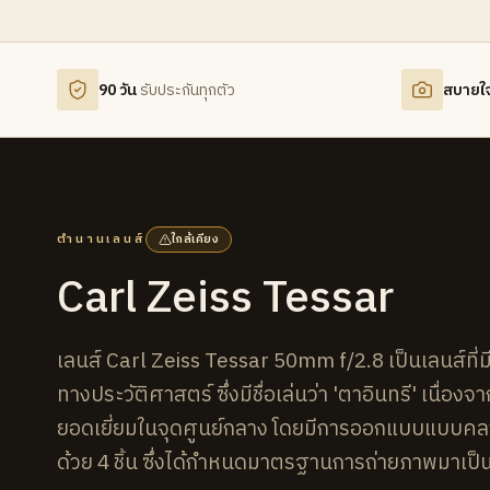
90 วัน
รับประกันทุกตัว
สบายใ
ตำนานเลนส์
ใกล้เคียง
Carl Zeiss Tessar
เลนส์ Carl Zeiss Tessar 50mm f/2.8 เป็นเลนส์ที
ทางประวัติศาสตร์ ซึ่งมีชื่อเล่นว่า 'ตาอินทรี' เนื่อง
ยอดเยี่ยมในจุดศูนย์กลาง โดยมีการออกแบบแบบคล
ด้วย 4 ชิ้น ซึ่งได้กำหนดมาตรฐานการถ่ายภาพมาเป