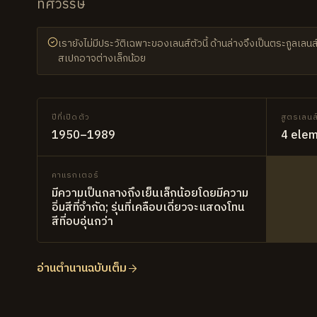
ทศวรรษ
เรายังไม่มีประวัติเฉพาะของเลนส์ตัวนี้ ด้านล่างจึงเป็นตระกูลเลนส์ที
สเปกอาจต่างเล็กน้อย
ปีที่เปิดตัว
สูตรเลนส
1950–1989
4 elem
คาแรกเตอร์
มีความเป็นกลางถึงเย็นเล็กน้อยโดยมีความ
อิ่มสีที่จำกัด; รุ่นที่เคลือบเดี่ยวจะแสดงโทน
สีที่อบอุ่นกว่า
อ่านตำนานฉบับเต็ม