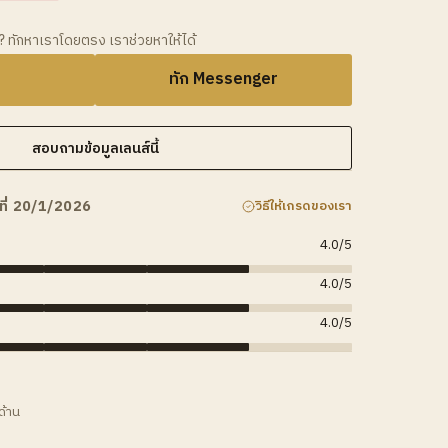
ว? ทักหาเราโดยตรง เราช่วยหาให้ได้
ทัก Messenger
สอบถามข้อมูลเลนส์นี้
ที่ 20/1/2026
วิธีให้เกรดของเรา
4.0
/5
4.0
/5
4.0
/5
ด้าน