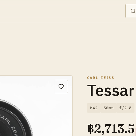
CARL ZEISS
Tessar
M42
50mm
f/2.8
฿
2,713.5