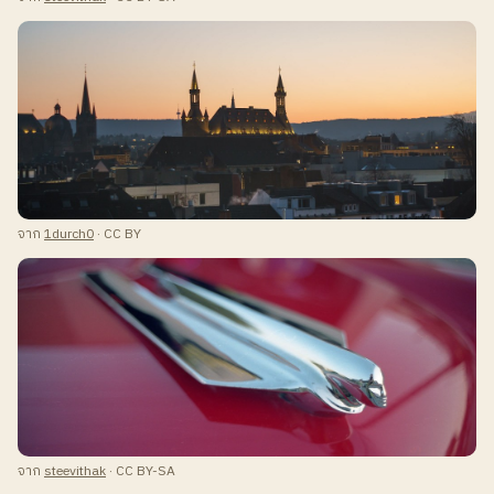
จาก
1durch0
· CC BY
จาก
steevithak
· CC BY-SA