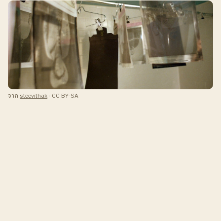
จาก
steevithak
· CC BY-SA