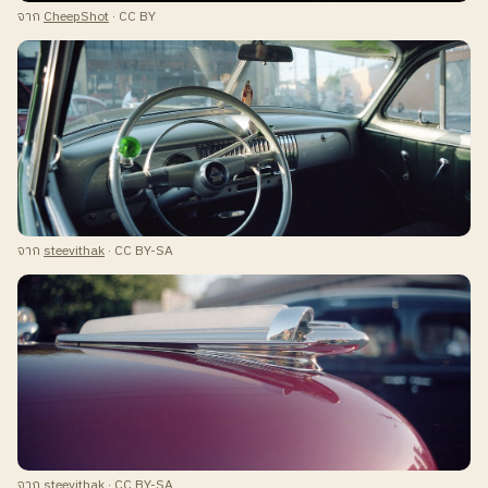
จาก
CheepShot
· CC BY
จาก
steevithak
· CC BY-SA
จาก
steevithak
· CC BY-SA