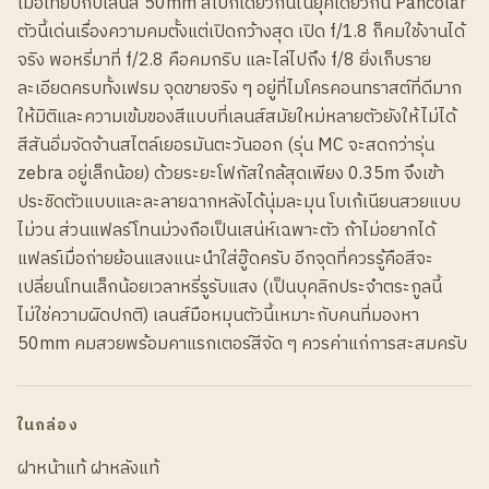
เมื่อเทียบกับเลนส์ 50mm สเปกเดียวกันในยุคเดียวกัน Pancolar
ตัวนี้เด่นเรื่องความคมตั้งแต่เปิดกว้างสุด เปิด f/1.8 ก็คมใช้งานได้
จริง พอหรี่มาที่ f/2.8 คือคมกริบ และไล่ไปถึง f/8 ยิ่งเก็บราย
ละเอียดครบทั้งเฟรม จุดขายจริง ๆ อยู่ที่ไมโครคอนทราสต์ที่ดีมาก
ให้มิติและความเข้มของสีแบบที่เลนส์สมัยใหม่หลายตัวยังให้ไม่ได้
สีสันอิ่มจัดจ้านสไตล์เยอรมันตะวันออก (รุ่น MC จะสดกว่ารุ่น
zebra อยู่เล็กน้อย) ด้วยระยะโฟกัสใกล้สุดเพียง 0.35m จึงเข้า
ประชิดตัวแบบและละลายฉากหลังได้นุ่มละมุน โบเก้เนียนสวยแบบ
ไม่วน ส่วนแฟลร์โทนม่วงถือเป็นเสน่ห์เฉพาะตัว ถ้าไม่อยากได้
แฟลร์เมื่อถ่ายย้อนแสงแนะนำใส่ฮู๊ดครับ อีกจุดที่ควรรู้คือสีจะ
เปลี่ยนโทนเล็กน้อยเวลาหรี่รูรับแสง (เป็นบุคลิกประจำตระกูลนี้
ไม่ใช่ความผิดปกติ) เลนส์มือหมุนตัวนี้เหมาะกับคนที่มองหา
50mm คมสวยพร้อมคาแรกเตอร์สีจัด ๆ ควรค่าแก่การสะสมครับ
ในกล่อง
ฝาหน้าแท้ ฝาหลังแท้