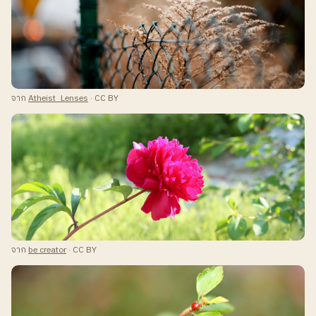
จาก
Atheist_Lenses
· CC BY
จาก
be creator
· CC BY