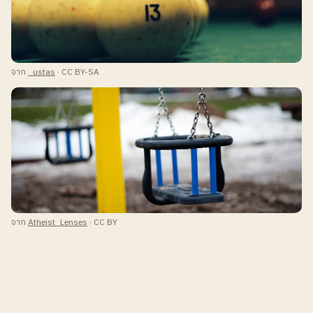
จาก
_ustas
· CC BY-SA
จาก
Atheist_Lenses
· CC BY