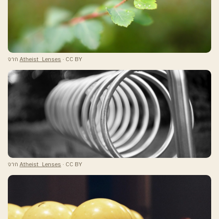
จาก
Atheist_Lenses
· CC BY
จาก
Atheist_Lenses
· CC BY