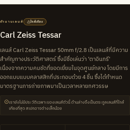
ตำนานเลนส์
ใกล้เคียง
Carl Zeiss Tessar
เลนส์ Carl Zeiss Tessar 50mm f/2.8 เป็นเลนส์ที่มีความ
สำคัญทางประวัติศาสตร์ ซึ่งมีชื่อเล่นว่า 'ตาอินทรี'
เนื่องจากความคมชัดที่ยอดเยี่ยมในจุดศูนย์กลาง โดยมีการ
ออกแบบแบบคลาสสิกที่ประกอบด้วย 4 ชิ้น ซึ่งได้กำหนด
มาตรฐานการถ่ายภาพมาเป็นเวลาหลายทศวรรษ
เรายังไม่มีประวัติเฉพาะของเลนส์ตัวนี้ ด้านล่างจึงเป็นตระกูลเลนส์ที่ใกล้
เคียงที่สุด สเปกอาจต่างเล็กน้อย