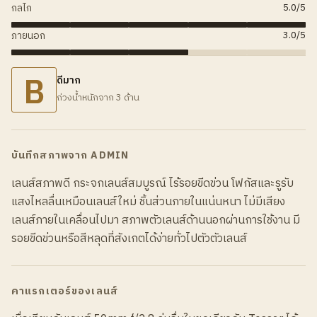
กลไก
5.0
/5
ภายนอก
3.0
/5
B
ดีมาก
ถ่วงน้ำหนักจาก 3 ด้าน
บันทึกสภาพจาก ADMIN
เลนส์สภาพดี กระจกเลนส์สมบูรณ์ ไร้รอยขีดข่วน โฟกัสและรูรับ
แสงไหลลื่นเหมือนเลนส์ใหม่ ชิ้นส่วนภายในแน่นหนา ไม่มีเสียง
เลนส์ภายในเคลื่อนไปมา สภาพตัวเลนส์ด้านนอกผ่านการใช้งาน มี
รอยขีดข่วนหรือสีหลุดที่สังเกตได้ง่ายทั่วไปตัวตัวเลนส์
คาแรกเตอร์ของเลนส์