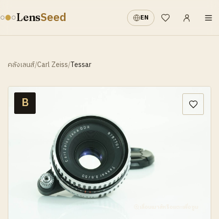
เข้าสู่ระบบ
·
Seed
Lens
EN
รายการที่อยากได้
คลังเลนส์
/
Carl Zeiss
/
Tessar
B
เลื่อนเมาส์หรือแตะเพื่อซูม