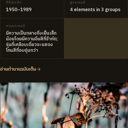
ปีที่เปิดตัว
สูตรเลนส์
1950–1989
4 elements in 3 groups
คาแรกเตอร์
มีความเป็นกลางถึงเย็นเล็ก
น้อยโดยมีความอิ่มสีที่จำกัด;
รุ่นที่เคลือบเดี่ยวจะแสดง
โทนสีที่อบอุ่นกว่า
อ่านตำนานฉบับเต็ม