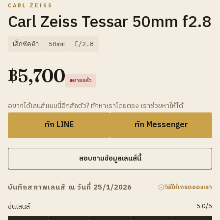
CARL ZEISS
Carl Zeiss Tessar 50mm f2.8
เอ็กซัคต้า
50mm
f/2.8
฿
5,700
ขายแล้ว
อยากได้เลนส์แบบนี้อีกสักตัว? ทักหาเราโดยตรง เราช่วยหาให้ได้
ทัก LINE
ทัก Messenger
สอบถามข้อมูลเลนส์นี้
บันทึกสภาพเลนส์ ณ วันที่ 25/1/2026
วิธีให้เกรดของเรา
ชิ้นเลนส์
5.0
/5