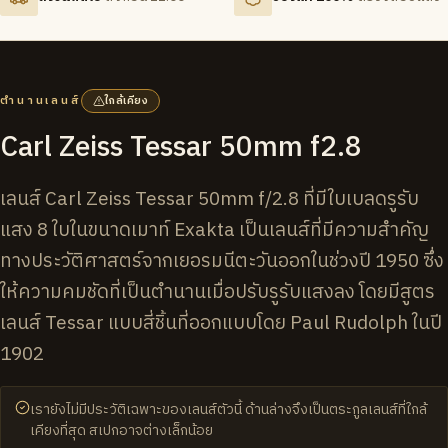
ตำนานเลนส์
ใกล้เคียง
Carl Zeiss Tessar 50mm f2.8
เลนส์ Carl Zeiss Tessar 50mm f/2.8 ที่มีใบเบลดรูรับ
แสง 8 ใบในขนาดเมาท์ Exakta เป็นเลนส์ที่มีความสำคัญ
ทางประวัติศาสตร์จากเยอรมนีตะวันออกในช่วงปี 1950 ซึ่ง
ให้ความคมชัดที่เป็นตำนานเมื่อปรับรูรับแสงลง โดยมีสูตร
เลนส์ Tessar แบบสี่ชิ้นที่ออกแบบโดย Paul Rudolph ในปี
1902
เรายังไม่มีประวัติเฉพาะของเลนส์ตัวนี้ ด้านล่างจึงเป็นตระกูลเลนส์ที่ใกล้
เคียงที่สุด สเปกอาจต่างเล็กน้อย