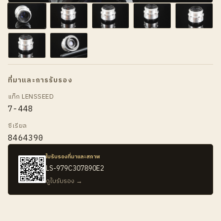
ที่มาและการรับรอง
แท็ก LENSSEED
7-448
ซีเรียล
8464390
ใบรับรองที่มาและสภาพ
LS-979C307890E2
ดูใบรับรอง →