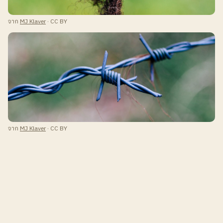
จาก
MJ Klaver
· CC BY
จาก
MJ Klaver
· CC BY