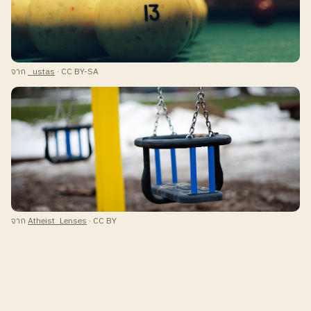
จาก
_ustas
· CC BY-SA
จาก
Atheist_Lenses
· CC BY