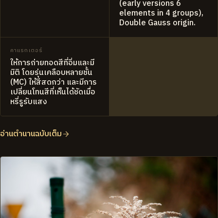
(early versions 6
elements in 4 groups),
Double Gauss origin.
คาแรกเตอร์
ให้การถ่ายทอดสีที่อิ่มและมี
มิติ โดยรุ่นเคลือบหลายชั้น
(MC) ให้สีสดกว่า และมีการ
เปลี่ยนโทนสีที่เห็นได้ชัดเมื่อ
หรี่รูรับแสง
อ่านตำนานฉบับเต็ม