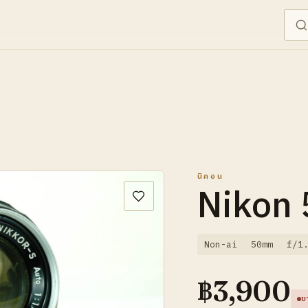
นิคอน
Nikon
Non-ai
50mm
f/1
฿
3,900
ข