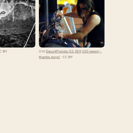
C BY
จาก
DeusXFlorida (11,059,330 views) -
thanks guys!
· CC BY