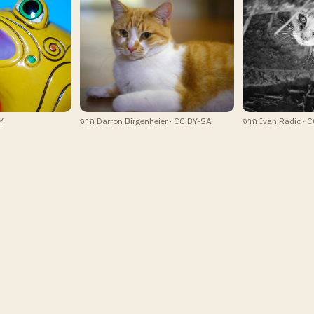
Y
จาก
Darron Birgenheier
· CC BY-SA
จาก
Ivan Radic
· C