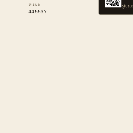
ซีเรียล
ดูใบรั
445537