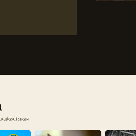
น
เลนส์ตัวนี้โดยตรง