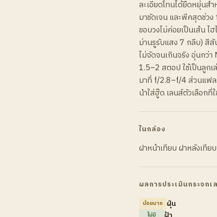
ละเอียดโทนได้ยืดหยุ่นสำห
มาชัดเจน และพีคสุดช่วง
ขอบวงไม่ค่อยเป็นเส้น ไฮไล
ม่านรูรับแสง 7 กลีบ) สี
ไม่จัดจนเกินจริง อุ่นกว่า
1.5–2 สตอป ใช้เป็นลูกเล่
มาที่ f/2.8–f/4 ส่วนแฟลร
นำใส่ฮู๊ด เลนส์ตัวเลือกท
ในกล่อง
ฝาหน้าเทียบ ฝาหลังเทียบ
ผลการประเมินกระจกเล
ฝุ่น
น้อยมาก
ฝ้า
ไม่มี