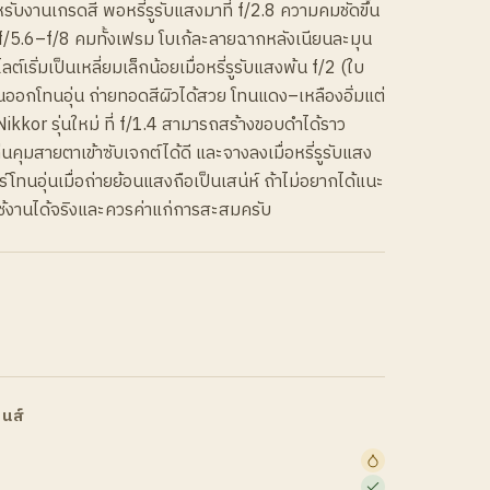
รับงานเกรดสี พอหรี่รูรับแสงมาที่ f/2.8 ความคมชัดขึ้น
 f/5.6–f/8 คมทั้งเฟรม โบเก้ละลายฉากหลังเนียนละมุน
ต์เริ่มเป็นเหลี่ยมเล็กน้อยเมื่อหรี่รูรับแสงพ้น f/2 (ใบ
สันออกโทนอุ่น ถ่ายทอดสีผิวได้สวย โทนแดง–เหลืองอิ่มแต่
 Nikkor รุ่นใหม่ ที่ f/1.4 สามารถสร้างขอบดำได้ราว
นคุมสายตาเข้าซับเจกต์ได้ดี และจางลงเมื่อหรี่รูรับแสง
์โทนอุ่นเมื่อถ่ายย้อนแสงถือเป็นเสน่ห์ ถ้าไม่อยากได้แนะ
ี่ใช้งานได้จริงและควรค่าแก่การสะสมครับ
นส์