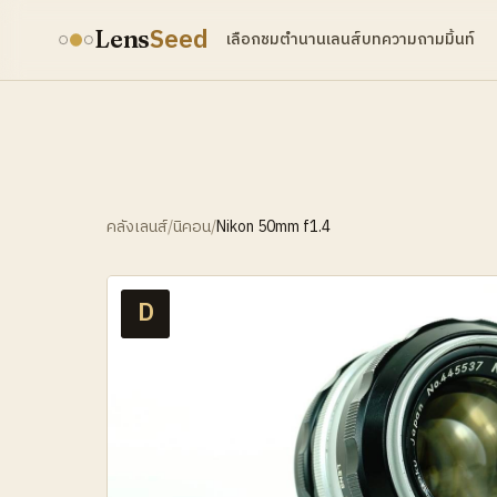
Seed
Lens
เลือกชม
ตำนานเลนส์
บทความ
ถามมิ้นท์
คลังเลนส์
/
นิคอน
/
Nikon 50mm f1.4
D