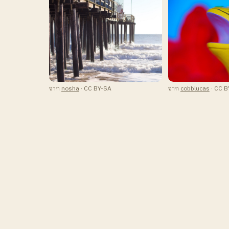
จาก
nosha
· CC BY-SA
จาก
cobblucas
· CC B