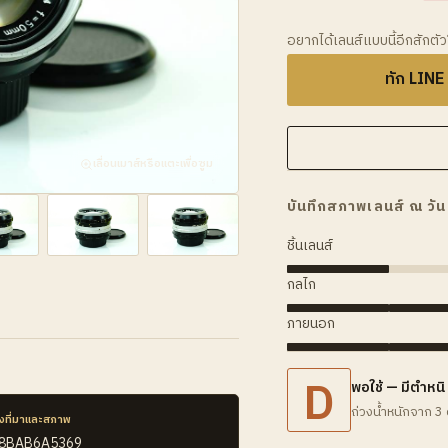
อยากได้เลนส์แบบนี้อีกสักตั
ทัก LINE
เลื่อนเมาส์หรือแตะเพื่อซูม
บันทึกสภาพเลนส์ ณ วัน
ชิ้นเลนส์
กลไก
ภายนอก
D
พอใช้ — มีตำหนิ
ถ่วงน้ำหนักจาก 3 
งที่มาและสภาพ
08BAB6A5369