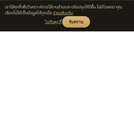
เราใช้คุกกี้เพื่อวิเคราะห์การใช้งานร้านและปรับปรุงให้ดีขึ้น ไม่มีโฆษณา คุณ
เลือกไม่ให้เก็บข้อมูลได้ทุกเมื่อ
อ่านเพิ่มเติม
ไม่รับคุกกี้
รับทราบ
ช็อป
Seed
Lens
เลนส์ทั้งหมด
มาร์เก็ตเพลสเลนส์มือหมุนคัดสรร —