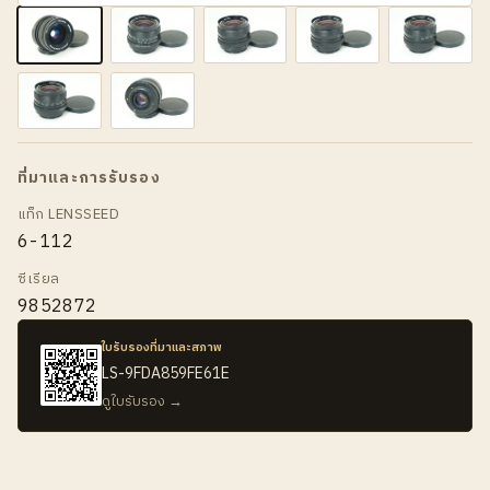
ที่มาและการรับรอง
แท็ก LENSSEED
6-112
ซีเรียล
9852872
ใบรับรองที่มาและสภาพ
LS-9FDA859FE61E
ดูใบรับรอง →