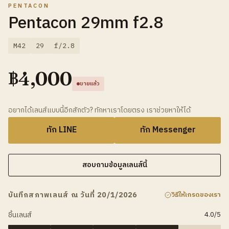
PENTACON
Pentacon 29mm f2.8
M42
29
f/2.8
฿
4,000
ขายแล้ว
อยากได้เลนส์แบบนี้อีกสักตัว? ทักหาเราโดยตรง เราช่วยหาให้ได้
ทัก LINE
ทัก Messenger
สอบถามข้อมูลเลนส์นี้
บันทึกสภาพเลนส์ ณ วันที่ 20/1/2026
วิธีให้เกรดของเรา
ชิ้นเลนส์
4.0
/5