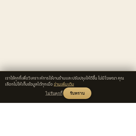
เราใช้คุกกี้เพื่อวิเคราะห์การใช้งานร้านและปรับปรุงให้ดีขึ้น ไม่มีโฆษณา คุณ
เลือกไม่ให้เก็บข้อมูลได้ทุกเมื่อ
อ่านเพิ่มเติม
ไม่รับคุกกี้
รับทราบ