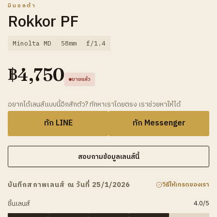
มินอลต้า
Rokkor PF
Minolta MD
58mm
f/1.4
฿
4,750
ขายแล้ว
อยากได้เลนส์แบบนี้อีกสักตัว? ทักหาเราโดยตรง เราช่วยหาให้ได้
ทัก LINE
ทัก Messenger
สอบถามข้อมูลเลนส์นี้
บันทึกสภาพเลนส์ ณ วันที่ 25/1/2026
วิธีให้เกรดของเรา
ชิ้นเลนส์
4.0
/5