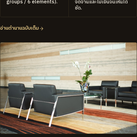
groups / 6 elements).
จัดจ้านและไม่เย็นจนเห็นได้
ชัด.
อ่านตำนานฉบับเต็ม