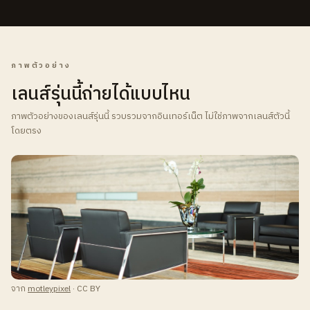
ภาพตัวอย่าง
เลนส์รุ่นนี้ถ่ายได้แบบไหน
ภาพตัวอย่างของเลนส์รุ่นนี้ รวบรวมจากอินเทอร์เน็ต ไม่ใช่ภาพจากเลนส์ตัวนี้
โดยตรง
จาก
motleypixel
· CC BY