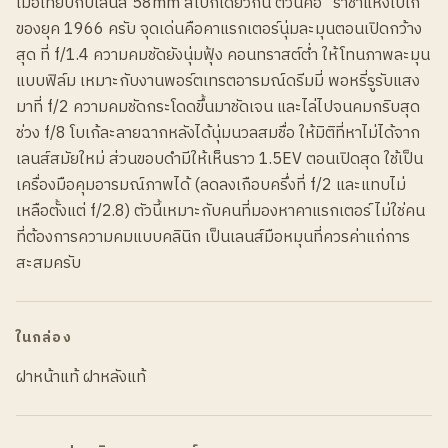
เมื่อเทียบกับเลนส์ 58mm สเปกเดียวกัน ตัวนี้คือ "ราชาแห่งโบเก้"
ของยุค 1966 ครับ จุดเด่นคือคาแรกเตอร์นุ่มละมุนตอนเปิดกว้าง
สุด ที่ f/1.4 ความคมชัดยังนุ่มฟุ้ง คอนทราสต์ต่ำ ให้โทนภาพละมุน
แบบฟิล์ม เหมาะกับงานพอร์ตเทรตอารมณ์ดรีมมี่ พอหรี่รูรับแสง
มาที่ f/2 ความคมชัดกระโดดขึ้นมาชัดเจน และไล่ไปจนคมกริบสุด
ช่วง f/8 โบเก้ละลายฉากหลังได้นุ่มนวลสมชื่อ ให้มิติที่หาไม่ได้จาก
เลนส์สมัยใหม่ ส่วนขอบดำมีให้เห็นราว 1.5EV ตอนเปิดสุด ใช้เป็น
เครื่องมือคุมอารมณ์ภาพได้ (ลดลงเกือบครึ่งที่ f/2 และแทบไม่
เหลือตั้งแต่ f/2.8) ตัวนี้เหมาะกับคนที่มองหาคาแรกเตอร์ ไม่ใช่คน
ที่ต้องการความคมแบบคลินิก เป็นเลนส์มือหมุนที่ควรค่าแก่การ
สะสมครับ
ในกล่อง
ฝาหน้าแท้ ฝาหลังแท้