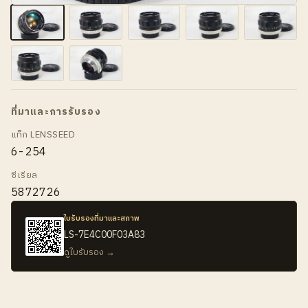
ที่มาและการรับรอง
แท็ก LENSSEED
6-254
ซีเรียล
5872726
ใบรับรองที่มาและสภาพ
LS-7E4C00F03A83
ดูใบรับรอง →