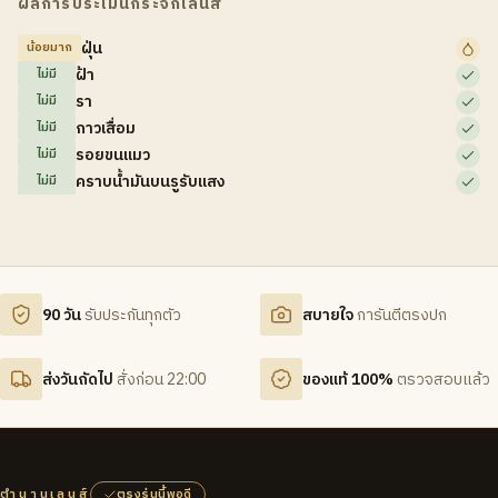
ผลการประเมินกระจกเลนส์
ฝุ่น
น้อยมาก
ฝ้า
ไม่มี
รา
ไม่มี
กาวเสื่อม
ไม่มี
รอยขนแมว
ไม่มี
คราบน้ำมันบนรูรับแสง
ไม่มี
90 วัน
รับประกันทุกตัว
สบายใจ
การันตีตรงปก
ส่งวันถัดไป
สั่งก่อน 22:00
ของแท้ 100%
ตรวจสอบแล้ว
ตำนานเลนส์
ตรงรุ่นนี้พอดี