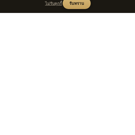
ไม่รับคุกกี้
รับทราบ
ช็อป
Seed
Lens
เลนส์ทั้งหมด
มาร์เก็ตเพลสเลนส์มือหมุนคัดสรร —
ตามเมาท์
ที่มา การให้เกรดสภาพอย่างตรงไป
ตรงมา บริการ CLA และเลนส์ที่มีคา
ตามคาแรกเตอร์