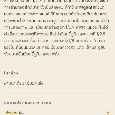
Minolta 50mm f/1.7 โดดเด่นด้วยคอนทราสต์โดยรวมที่สูงและ
การถ่ายทอดสีที่ดีมาก ซึ่งเป็นลักษณะที่ทำให้ภาพดูสดใสตั้งแต่
ออกจากเลนส์ ต่างจากเลนส์ 50mm ยอดฮิตในยุคเดียวกันหลาย
ตัว เพราะให้ภาพที่คอนทราสต์สูงและสีสันสดใส ช่วยเสริมเสน่ห์ใน
การแสดงภาพ และ เมื่อเปิดกว้างสุดที่ f/1.7 ภาพจะนุ่มจนเห็นได้
ชัด ซึ่งบางคนอาจรู้สึกว่านุ่มเกินไป เมื่อหรี่รูรับแสงลงมาที่ f/2.8
ความคมชัดจะดีขึ้นอย่างมาก และเมื่อถึง f/8 จะคมที่สุด ในส่วน
ของโบเก้นั้นนุ่มนวลและกลมเมื่อเปิดกว้างสุด แต่จะเล็กและดูซับ
ซ้อนมากขึ้นเมื่อหรี่รูรับแสงลงครับ
ในกล่อง
ฝาหน้าเทียบ ไม่มีฝาหลัง
ผลการประเมินกระจกเลนส์
ฝุ่น
น้อยมาก