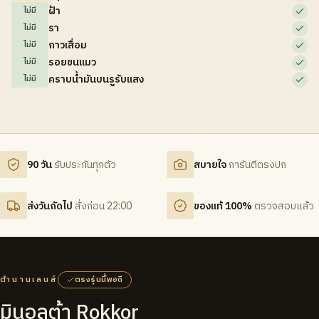
ฝ้า
ไม่มี
รา
ไม่มี
กาวเสื่อม
ไม่มี
รอยขนแมว
ไม่มี
คราบน้ำมันบนรูรับแสง
ไม่มี
90 วัน
รับประกันทุกตัว
สบายใจ
การันตีตรงปก
ส่งวันถัดไป
สั่งก่อน 22:00
ของแท้ 100%
ตรวจสอบแล้ว
ตำนานเลนส์
ตรงรุ่นนี้พอดี
มินอลต้า Rokkor