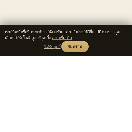
เราใช้คุกกี้เพื่อวิเคราะห์การใช้งานร้านและปรับปรุงให้ดีขึ้น ไม่มีโฆษณา คุณ
เลือกไม่ให้เก็บข้อมูลได้ทุกเมื่อ
อ่านเพิ่มเติม
ไม่รับคุกกี้
รับทราบ