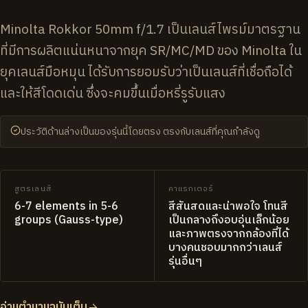
Minolta Rokkor 50mm f/1.7 เป็นเลนส์ไพรม์มาตรฐาน
ที่มีการผลิตแน่นหนาจากยุค SR/MC/MD ของ Minolta ใน
ยุคเลนส์มือหมุน ได้รับการยอมรับว่าเป็นเลนส์ที่เชื่อถือได้
และให้สีโดดเด่น ซึ่งจะคมขึ้นเมื่อหรี่รูรับแสง
ประวัติด้านล่างเป็นของรุ่นนี้โดยตรง ตรงกับเลนส์ที่คุณกำลังดู
สูตรเลนส์
คาแรกเตอร์
6-7 elements in 5-6
สีสันสดและน่าพอใจ โทนสี
groups (Gauss-type)
เป็นกลางถึงอบอุ่นเล็กน้อย
และภาพตรงจากกล้องที่ได้
บางคนชอบมากกว่าเลนส์
รุ่นอื่นๆ
อ่านตำนานฉบับเต็ม