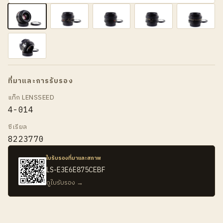
ที่มาและการรับรอง
แท็ก LENSSEED
4-014
ซีเรียล
8223770
ใบรับรองที่มาและสภาพ
LS-E3E6E875CEBF
ดูใบรับรอง →