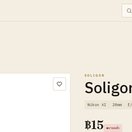
SOLIGOR
Soligo
Nikon AI
28mm
f
฿
15
ขายแล้ว