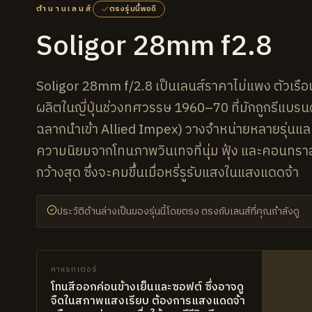
ตำนานเลนส์
ตรงรุ่นนี้พอดี
Soligor 28mm f2.8
Soligor 28mm f/2.8 เป็นเลนส์ราคาไม่แพง ตัวเรือ
ผลิตในญี่ปุ่นช่วงทศวรรษ 1960–70 ที่มักถูกรีแบรนด
ฉลากนำเข้า Allied Impex) วางจำหน่ายหลายรุ่นและเ
ความนิยมจากโทนภาพวินเทจที่นุ่ม ฟุ้ง และคอนทราสต
กว้างสุด ซึ่งจะคมขึ้นเมื่อหรี่รูรับแสงในแสงแดดจ้า
ประวัติด้านล่างเป็นของรุ่นนี้โดยตรง ตรงกับเลนส์ที่คุณกำลังดู
คาแรกเตอร์
โทนสีออกค่อนข้างเย็นและซอฟต์ ซึ่งอาจดู
จืดในสภาพแสงเรียบ ต้องการแสงแดดจ้า