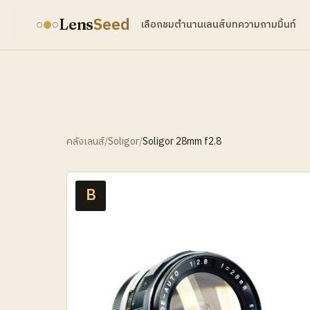
Seed
Lens
เลือกชม
ตำนานเลนส์
บทความ
ถามมิ้นท์
คลังเลนส์
/
Soligor
/
Soligor 28mm f2.8
B