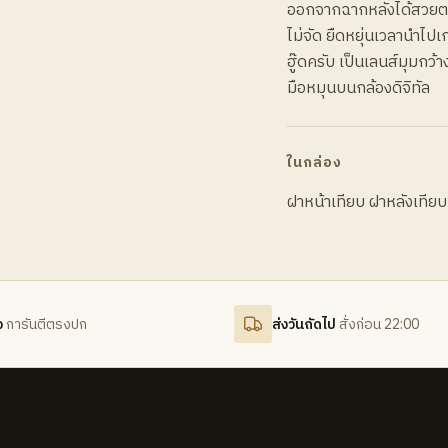
ออกจากฉากหลังได้สวยตา
ไม่จัด ยืดหยุ่นเวลานำไป
ฮู๊ดครับ เป็นเลนส์มุมกว้า
มือหมุนบนกล้องดิจิทัล
ในกล่อง
ฝาหน้าเทียบ ฝาหลังเทียบ
จ
การันตีตรงปก
ส่งวันถัดไป
สั่งก่อน 22:00