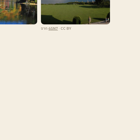
จาก
6SN7
· CC BY