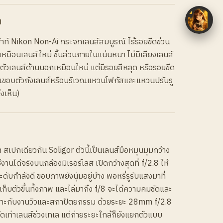
N
้าท์ Nikon Non-Ai กระจกเลนส์สมบูรณ์ ไร้รอยขีดข่วน
เหมือนเลนส์ใหม่ ชิ้นส่วนภายในแน่นหนา ไม่มีเสียงเลนส์
ัวเลนส์ด้านนอกเหมือนใหม่ แต่มีรอยสีหลุด หรือรอยขีด
วณขอบตัวถังเลนส์หรือบริเวณแหวนโฟกัสและแหวนปรับรู
งเห็น)
สเปกเดียวกัน Soligor ตัวนี้เป็นเลนส์มือหมุนมุมกว้าง
งานได้จริงบนกล้องมิเรอร์เลส เปิดกว้างสุดที่ f/2.8 ให้
กำลังดี ขอบภาพยังนุ่มอยู่บ้าง พอหรี่รูรับแสงมาที่
็บตัวขึ้นทั้งภาพ และไล่มาถึง f/8 จะได้ความคมชัดและ
 เหมาะกับงานวิวและสถาปัตยกรรม ด้วยระยะ 28mm f/2.8
เท่าเลนส์ช่วงเทเล แต่ถ่ายระยะใกล้ก็ยังแยกตัวแบบ