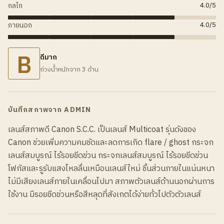
กลไก
4.0
/5
ภายนอก
4.0
/5
B
ดีมาก
ถ่วงน้ำหนักจาก 3 ด้าน
บันทึกสภาพจาก ADMIN
เลนส์สภาพดี Canon S.C.C. เป็นเลนส์ Multicoat รุ่นดังของ
Canon ช่วยเพิ่มความคมชัดและลดการเกิด flare / ghost กระจก
เลนส์สมบูรณ์ ไร้รอยขีดข่วน กระจกเลนส์สมบูรณ์ ไร้รอยขีดข่วน
โฟกัสและรูรับแสงไหลลื่นเหมือนเลนส์ใหม่ ชิ้นส่วนภายในแน่นหนา
ไม่มีเสียงเลนส์ภายในเคลื่อนไปมา สภาพตัวเลนส์ด้านนอกผ่านการ
ใช้งาน มีรอยขีดข่วนหรือสีหลุดที่สังเกตได้ง่ายทั่วไปตัวตัวเลนส์