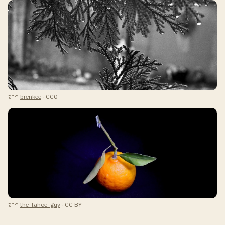
จาก
brenkee
· CC0
จาก
the_tahoe_guy
· CC BY