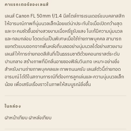
คาแรกเตอร์ของเลนส์
เลนส์ Canon FL 50mm f/1.4 มีสไตล์การเรนเดอร์แบบคลาสสิก
ให้อารมณ์ภาพที่นุ่มนวลเล็กน้อยแต่น่าประทับใจเมื่อเปิดกว้างสุด
และจะคมชัดขึ้นอย่างสวยงามเมื่อหรี่รูรับแสง โบเก้มีความนุ่มนวล
และกลมกล่อม โดดเด่นเป็นพิเศษเมื่อใช้ถ่ายภาพบุคคล สามารถ
แยกตัวแบบออกจากพื้นหลังที่เบลออย่างนุ่มนวลได้อย่างสวยงาม
เลนส์ให้การถ่ายทอดสีสันที่เป็นธรรมชาติด้วยคอนทราสต์ระดับ
ปานกลาง สร้างภาพที่มีกลิ่นอายของฟิล์มวินเทจ เหมาะอย่างยิ่ง
สำหรับงานถ่ายภาพบุคคลและภาพถนนครับ เลนส์ตัวนี้ถ่ายทอด
อารมณ์ได้ดีในสถานการณ์ที่ต้องการลูกเล่นและความนุ่มนวลเล็ก
น้อย เพื่อเสริมเรื่องราวในภาพให้สมบูรณ์ยิ่งขึ้น
ในกล่อง
ฝาหน้าเทียบ ฝาหลังเทียบ