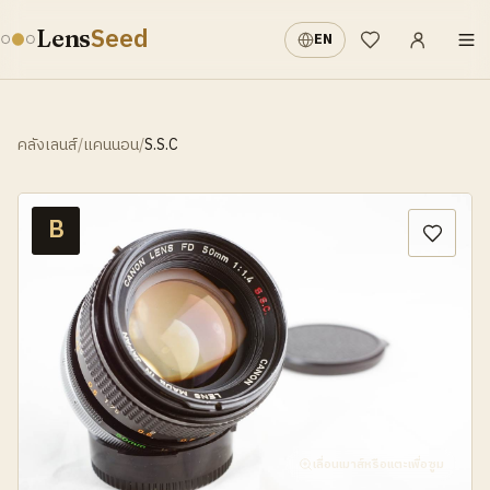
เข้าสู่ระบบ
·
Seed
Lens
EN
รายการที่อยากได้
คลังเลนส์
/
แคนนอน
/
S.S.C
B
เลื่อนเมาส์หรือแตะเพื่อซูม