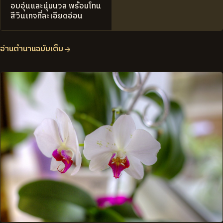
อบอุ่นและนุ่มนวล พร้อมโทน
สีวินเทจที่ละเอียดอ่อน
อ่านตำนานฉบับเต็ม