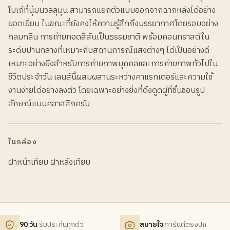
โบเก้ที่นุ่มนวลลุมุน สามารถแยกตัวแบบออกจากฉากหลังได้อย่าง
ยอดเยี่ยม ในขณะที่ยังคงให้ความรู้สึกถึงบรรยากาศโดยรอบอย่าง
กลมกลืน การถ่ายทอดสีสันเป็นธรรมชาติ พร้อมคอนทราสต์ใน
ระดับปานกลางที่เหมาะกับสถานการณ์แสงต่างๆ ได้เป็นอย่างดี
เหมาะอย่างยิ่งสำหรับการถ่ายภาพบุคคลและการถ่ายภาพทั่วไปใน
ชีวิตประจำวัน เลนส์นี้ผสมผสานระหว่างคาแรกเตอร์และความใช้
งานง่ายได้อย่างลงตัว โดยเฉพาะอย่างยิ่งที่ดึงดูดผู้ที่ชื่นชอบรูป
ลักษณ์แบบคลาสสิกครับ
ในกล่อง
ฝาหน้าเทียบ ฝาหลังเทียบ
90 วัน
รับประกันทุกตัว
สบายใจ
การันตีตรงปก