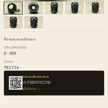
ที่มาและการรับรอง
แท็ก LENSSEED
8-380
ซีเรียล
781734
ใบรับรองที่มาและสภาพ
LS-F38D925C174E
ดูใบรับรอง →