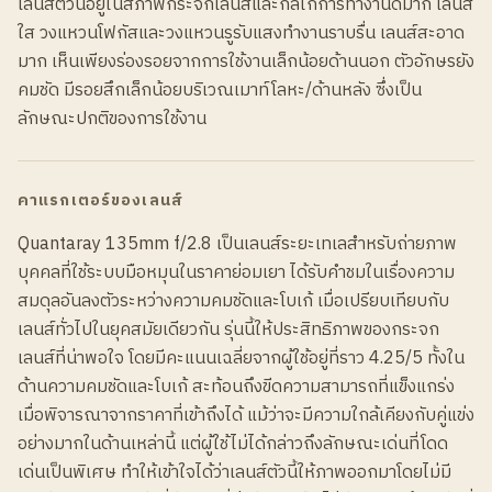
เลนส์ตัวนี้อยู่ในสภาพกระจกเลนส์และกลไกการทำงานดีมาก เลนส์
ใส วงแหวนโฟกัสและวงแหวนรูรับแสงทำงานราบรื่น เลนส์สะอาด
มาก เห็นเพียงร่องรอยจากการใช้งานเล็กน้อยด้านนอก ตัวอักษรยัง
คมชัด มีรอยสึกเล็กน้อยบริเวณเมาท์โลหะ/ด้านหลัง ซึ่งเป็น
ลักษณะปกติของการใช้งาน
คาแรกเตอร์ของเลนส์
Quantaray 135mm f/2.8 เป็นเลนส์ระยะเทเลสำหรับถ่ายภาพ
บุคคลที่ใช้ระบบมือหมุนในราคาย่อมเยา ได้รับคำชมในเรื่องความ
สมดุลอันลงตัวระหว่างความคมชัดและโบเก้ เมื่อเปรียบเทียบกับ
เลนส์ทั่วไปในยุคสมัยเดียวกัน รุ่นนี้ให้ประสิทธิภาพของกระจก
เลนส์ที่น่าพอใจ โดยมีคะแนนเฉลี่ยจากผู้ใช้อยู่ที่ราว 4.25/5 ทั้งใน
ด้านความคมชัดและโบเก้ สะท้อนถึงขีดความสามารถที่แข็งแกร่ง
เมื่อพิจารณาจากราคาที่เข้าถึงได้ แม้ว่าจะมีความใกล้เคียงกับคู่แข่ง
อย่างมากในด้านเหล่านี้ แต่ผู้ใช้ไม่ได้กล่าวถึงลักษณะเด่นที่โดด
เด่นเป็นพิเศษ ทำให้เข้าใจได้ว่าเลนส์ตัวนี้ให้ภาพออกมาโดยไม่มี