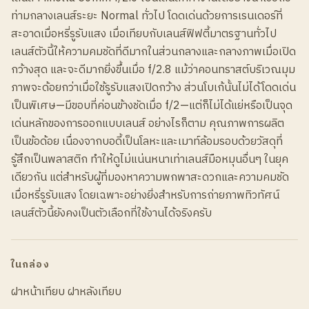
ท่ามกลางเลนส์ระยะ Normal ทั่วไป โดดเด่นด้วยการเรนเดอร์ที่
สะอาดเมื่อหรี่รูรับแสง เมื่อเทียบกับเลนส์ฟิฟตี้มาตรฐานทั่วไป
เลนส์ตัวนี้ให้ความคมชัดที่ดีมากในส่วนกลางและกลางภาพเมื่อเปิด
กว้างสุด และจะดีมากยิ่งขึ้นเมื่อ f/2.8 แม้ว่าคอนทราสต์บริเวณมุม
ภาพจะด้อยกว่าเมื่อใช้รูรับแสงเปิดกว้าง ส่วนโบเก้นั้นไม่ได้โดดเด่น
เป็นพิเศษ—มีขอบที่ค่อนข้างชัดเมื่อ f/2—แต่ก็ไม่ได้แย่หรือเป็นจุด
เด่นหลักของการออกแบบเลนส์ อย่างไรก็ตาม คุณภาพการผลิต
เป็นข้อด้อย เนื่องจากบอดี้เป็นโลหะและเมาท์ล้อมรอบด้วยวัสดุที่
รู้สึกเป็นพลาสติก ทำให้ดูไม่แน่นหนาเท่าเลนส์มือหมุนอื่นๆ ในยุค
เดียวกัน แต่สำหรับผู้ที่มองหาความพกพาสะดวกและความคมชัด
เมื่อหรี่รูรับแสง โดยเฉพาะอย่างยิ่งสำหรับการถ่ายภาพทิวทัศน์
เลนส์ตัวนี้ยังคงเป็นตัวเลือกที่ใช้งานได้จริงครับ
ในกล่อง
ฝาหน้าเทียบ ฝาหลังเทียบ