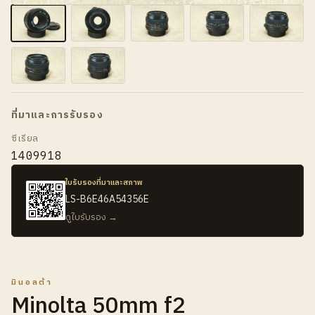
ที่มาและการรับรอง
ซีเรียล
1409918
ใบรับรองที่มาและสภาพ
LS-B6E46A54356E
ดูใบรับรอง →
มินอลต้า
Minolta 50mm f2