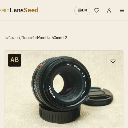
เข้าสู่ระบบ
·
Seed
Lens
EN
รายการที่อยากได้
คลังเลนส์
/
มินอลต้า
/
Minolta 50mm f2
AB
เลื่อนเมาส์หรือแตะเพื่อซูม