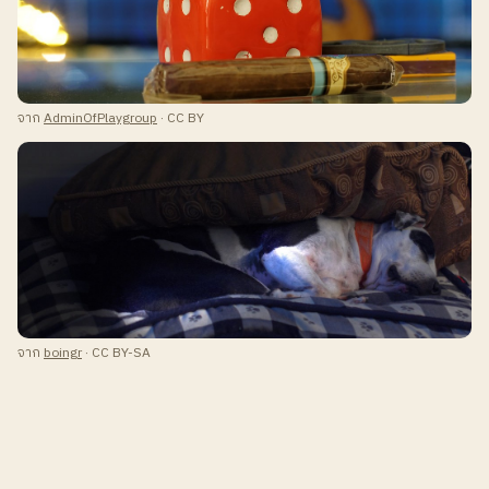
จาก
AdminOfPlaygroup
· CC BY
จาก
boingr
· CC BY-SA