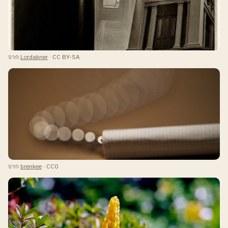
จาก
Lordakner
· CC BY-SA
จาก
brenkee
· CC0