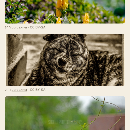
จาก
Lordakner
· CC BY-SA
จาก
Lordakner
· CC BY-SA