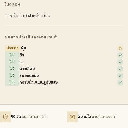
ในกล่อง
ฝาหน้าเทียบ ฝาหลังเทียบ
ผลการประเมินกระจกเลนส์
ฝุ่น
น้อยมาก
ฝ้า
ไม่มี
รา
ไม่มี
กาวเสื่อม
ไม่มี
รอยขนแมว
ไม่มี
คราบน้ำมันบนรูรับแสง
ไม่มี
90 วัน
รับประกันทุกตัว
สบายใจ
การันตีตรงปก