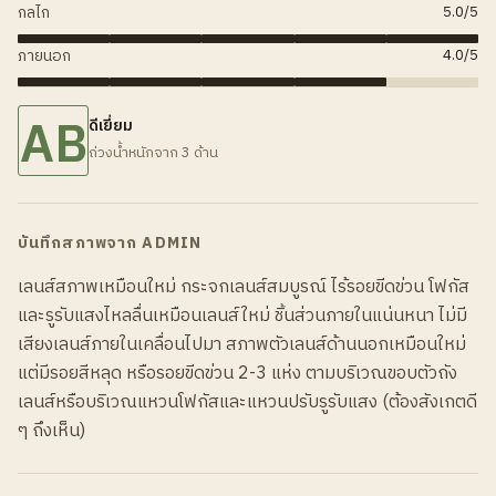
กลไก
5.0
/5
ภายนอก
4.0
/5
AB
ดีเยี่ยม
ถ่วงน้ำหนักจาก 3 ด้าน
บันทึกสภาพจาก ADMIN
เลนส์สภาพเหมือนใหม่ กระจกเลนส์สมบูรณ์ ไร้รอยขีดข่วน โฟกัส
และรูรับแสงไหลลื่นเหมือนเลนส์ใหม่ ชิ้นส่วนภายในแน่นหนา ไม่มี
เสียงเลนส์ภายในเคลื่อนไปมา สภาพตัวเลนส์ด้านนอกเหมือนใหม่
แต่มีรอยสีหลุด หรือรอยขีดข่วน 2-3 แห่ง ตามบริเวณขอบตัวถัง
เลนส์หรือบริเวณแหวนโฟกัสและแหวนปรับรูรับแสง (ต้องสังเกตดี
ๆ ถึงเห็น)