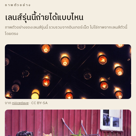
ภาพตัวอย่าง
เลนส์รุ่นนี้ถ่ายได้แบบไหน
ภาพตัวอย่างของเลนส์รุ่นนี้ รวบรวมจากอินเทอร์เน็ต ไม่ใช่ภาพจากเลนส์ตัวนี้
โดยตรง
จาก
niiicedave
· CC BY-SA