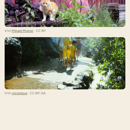
จาก
Mikael Moiner
· CC BY
จาก
niiicedave
· CC BY-SA