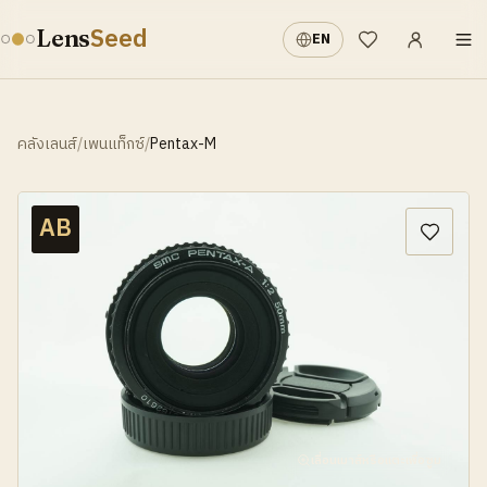
เข้าสู่ระบบ
·
Seed
Lens
EN
รายการที่อยากได้
คลังเลนส์
/
เพนแท็กซ์
/
Pentax-M
AB
เลื่อนเมาส์หรือแตะเพื่อซูม