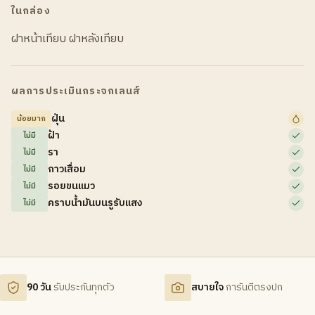
ในกล่อง
ฝาหน้าเทียบ ฝาหลังเทียบ
ผลการประเมินกระจกเลนส์
ฝุ่น
น้อยมาก
ฝ้า
ไม่มี
รา
ไม่มี
กาวเสื่อม
ไม่มี
รอยขนแมว
ไม่มี
คราบน้ำมันบนรูรับแสง
ไม่มี
90 วัน
รับประกันทุกตัว
สบายใจ
การันตีตรงปก