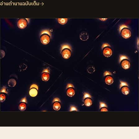
อ่านตำนานฉบับเต็ม