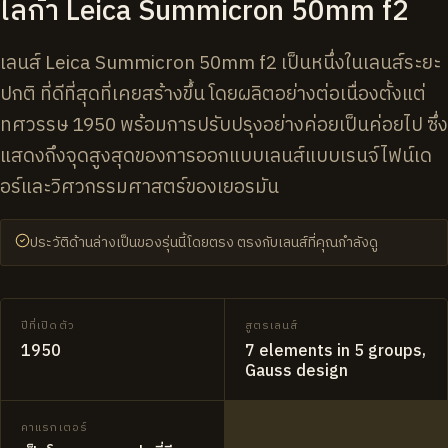
ไลก้า Leica Summicron 50mm f2
เลนส์ Leica Summicron 50mm f2 เป็นหนึ่งในเลนส์ระยะ
ปกติ ที่ดีที่สุดที่เคยสร้างขึ้น โดยผลิตอย่างต่อเนื่องตั้งแต่
ทศวรรษ 1950 พร้อมการปรับปรุงอย่างค่อยเป็นค่อยไป ซึ่ง
แสดงถึงจุดสูงสุดของการออกแบบเลนส์แบบเรนจ์ไฟน์เด
อร์และวิศวกรรมศาสตร์ของเยอรมัน
ประวัติด้านล่างเป็นของรุ่นนี้โดยตรง ตรงกับเลนส์ที่คุณกำลังดู
ปีที่เปิดตัว
สูตรเลนส์
1950
7 elements in 5 groups,
Gauss design
คาแรกเตอร์