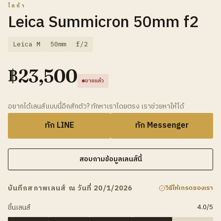
ไลก้า
Leica Summicron 50mm f2
Leica M
50mm
f/2
฿
23,500
ขายแล้ว
อยากได้เลนส์แบบนี้อีกสักตัว? ทักหาเราโดยตรง เราช่วยหาให้ได้
ทัก LINE
ทัก Messenger
สอบถามข้อมูลเลนส์นี้
บันทึกสภาพเลนส์ ณ วันที่ 20/1/2026
วิธีให้เกรดของเรา
ชิ้นเลนส์
4.0
/5