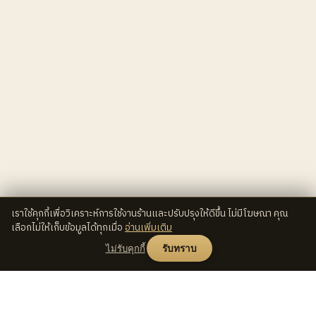
เราใช้คุกกี้เพื่อวิเคราะห์การใช้งานร้านและปรับปรุงให้ดีขึ้น ไม่มีโฆษณา คุณ
เลือกไม่ให้เก็บข้อมูลได้ทุกเมื่อ
อ่านเพิ่มเติม
ไม่รับคุกกี้
รับทราบ