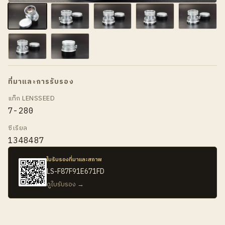
ที่มาและการรับรอง
แท็ก LENSSEED
7-280
ซีเรียล
1348487
ใบรับรองที่มาและสภาพ
LS-F87F91E671FD
ดูใบรับรอง →