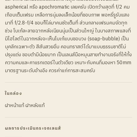
aspherical หรือ apochromatic เลยครับ เปิดกว้างสุดที่ f/2 คม
เกือบเต็มเฟรม เหลือการนุ่มลงเล็กน้อยที่ขอบภาพ พอหรี่รูรับแสง
มาที่ f/2.8-f/4 ขอบก็ไล่มาคมชัดเต็มที่ ส่วนกลางเฟรมคมจัดทุก
ช่วง โบเก้ละลายฉากหลังเนียนนุ่มเป็นส่วนใหญ่ ในบางสภาพแสงที่
มีไฮไลต์ในฉากหลังจะเห็นโบเก้แบบขอบวง (soap-bubble) เป็น
บุคลิกเฉพาะตัว สีสันสวยอิ่ม คอนทราสต์ได้มาแบบธรรมชาติไม่
ปรุงแต่ง ขอบดำมีน้อยมาก เป็นเลนส์มือหมุนสายทำงานจริงที่ให้ทั้ง
ความคมและคาแรกเตอร์ในตัวเดียว เหมาะกับคนที่มองหา 50mm
มาตรฐานระดับอ้างอิง ควรค่าแก่การสะสมครับ
ในกล่อง
ฝาหน้าแท้ ฝาหลังแท้
ผลการประเมินกระจกเลนส์