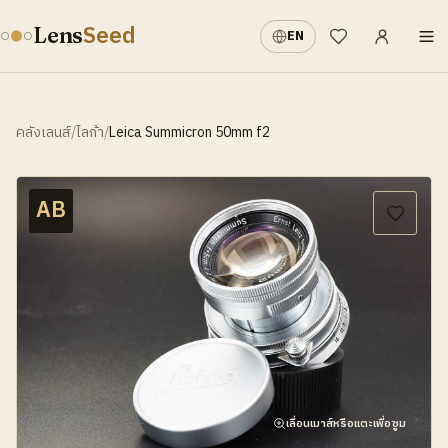
เข้าสู่ระบบ
·
Seed
Lens
EN
รายการที่อยากได้
คลังเลนส์
/
ไลก้า
/
Leica Summicron 50mm f2
AB
เลื่อนเมาส์หรือแตะเพื่อซูม