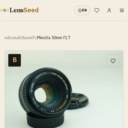
เข้าสู่ระบบ
·
Seed
Lens
EN
รายการที่อยากได้
คลังเลนส์
/
มินอลต้า
/
Minolta 50mm f1.7
B
เลื่อนเมาส์หรือแตะเพื่อซูม