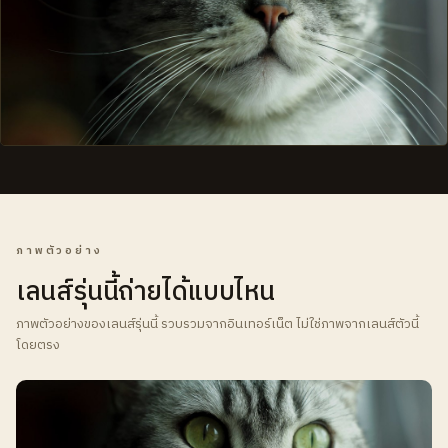
ภาพตัวอย่าง
เลนส์รุ่นนี้ถ่ายได้แบบไหน
ภาพตัวอย่างของเลนส์รุ่นนี้ รวบรวมจากอินเทอร์เน็ต ไม่ใช่ภาพจากเลนส์ตัวนี้
โดยตรง