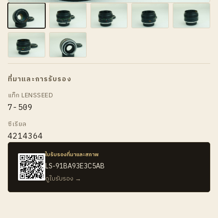
ที่มาและการรับรอง
แท็ก LENSSEED
7-509
ซีเรียล
4214364
ใบรับรองที่มาและสภาพ
LS-91BA93E3C5AB
ดูใบรับรอง →