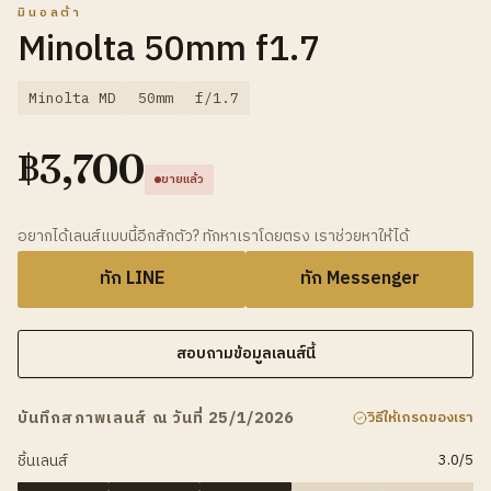
มินอลต้า
Minolta 50mm f1.7
Minolta MD
50mm
f/1.7
฿
3,700
ขายแล้ว
อยากได้เลนส์แบบนี้อีกสักตัว? ทักหาเราโดยตรง เราช่วยหาให้ได้
ทัก LINE
ทัก Messenger
สอบถามข้อมูลเลนส์นี้
บันทึกสภาพเลนส์ ณ วันที่ 25/1/2026
วิธีให้เกรดของเรา
ชิ้นเลนส์
3.0
/5