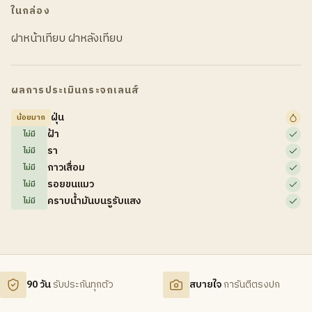
ในกล่อง
ฝาหน้าเทียบ ฝาหลังเทียบ
ผลการประเมินกระจกเลนส์
ฝุ่น
น้อยมาก
ฝ้า
ไม่มี
รา
ไม่มี
กาวเสื่อม
ไม่มี
รอยขนแมว
ไม่มี
คราบน้ำมันบนรูรับแสง
ไม่มี
90 วัน
รับประกันทุกตัว
สบายใจ
การันตีตรงปก