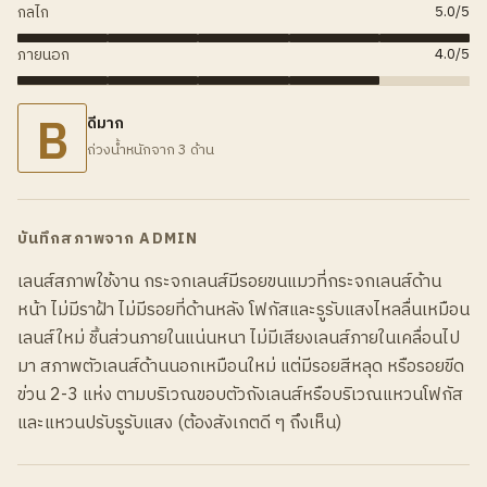
กลไก
5.0
/5
ภายนอก
4.0
/5
B
ดีมาก
ถ่วงน้ำหนักจาก 3 ด้าน
บันทึกสภาพจาก ADMIN
เลนส์สภาพใช้งาน กระจกเลนส์มีรอยขนแมวที่กระจกเลนส์ด้าน
หน้า ไม่มีราฝ้า ไม่มีรอยที่ด้านหลัง โฟกัสและรูรับแสงไหลลื่นเหมือน
เลนส์ใหม่ ชิ้นส่วนภายในแน่นหนา ไม่มีเสียงเลนส์ภายในเคลื่อนไป
มา สภาพตัวเลนส์ด้านนอกเหมือนใหม่ แต่มีรอยสีหลุด หรือรอยขีด
ข่วน 2-3 แห่ง ตามบริเวณขอบตัวถังเลนส์หรือบริเวณแหวนโฟกัส
และแหวนปรับรูรับแสง (ต้องสังเกตดี ๆ ถึงเห็น)