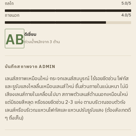
กลไก
5.0
/5
ภายนอก
4.0
/5
AB
ดีเยี่ยม
ถ่วงน้ำหนักจาก 3 ด้าน
บันทึกสภาพจาก ADMIN
เลนส์สภาพเหมือนใหม่ กระจกเลนส์สมบูรณ์ ไร้รอยขีดข่วน โฟกัส
และรูรับแสงไหลลื่นเหมือนเลนส์ใหม่ ชิ้นส่วนภายในแน่นหนา ไม่มี
เสียงเลนส์ภายในเคลื่อนไปมา สภาพตัวเลนส์ด้านนอกเหมือนใหม่
แต่มีรอยสีหลุด หรือรอยขีดข่วน 2-3 แห่ง ตามบริเวณขอบตัวถัง
เลนส์หรือบริเวณแหวนโฟกัสและแหวนปรับรูรับแสง (ต้องสังเกตดี
ๆ ถึงเห็น)