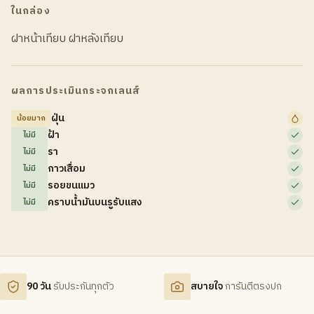
ในกล่อง
ฝาหน้าเทียบ ฝาหลังเทียบ
ผลการประเมินกระจกเลนส์
ฝุ่น
น้อยมาก
ฝ้า
ไม่มี
รา
ไม่มี
กาวเสื่อม
ไม่มี
รอยขนแมว
ไม่มี
คราบน้ำมันบนรูรับแสง
ไม่มี
90 วัน
รับประกันทุกตัว
สบายใจ
การันตีตรงปก