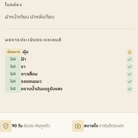
ในกล่อง
ฝาหน้าเทียบ ฝาหลังเทียบ
ผลการประเมินกระจกเลนส์
ฝุ่น
น้อยมาก
ฝ้า
ไม่มี
รา
ไม่มี
กาวเสื่อม
ไม่มี
รอยขนแมว
ไม่มี
คราบน้ำมันบนรูรับแสง
ไม่มี
90 วัน
รับประกันทุกตัว
สบายใจ
การันตีตรงปก