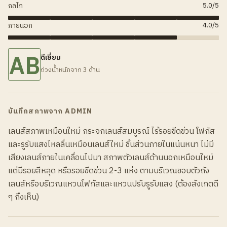
กลไก
5.0
/5
ภายนอก
4.0
/5
AB
ดีเยี่ยม
ถ่วงน้ำหนักจาก 3 ด้าน
บันทึกสภาพจาก ADMIN
เลนส์สภาพเหมือนใหม่ กระจกเลนส์สมบูรณ์ ไร้รอยขีดข่วน โฟกัส
และรูรับแสงไหลลื่นเหมือนเลนส์ใหม่ ชิ้นส่วนภายในแน่นหนา ไม่มี
เสียงเลนส์ภายในเคลื่อนไปมา สภาพตัวเลนส์ด้านนอกเหมือนใหม่
แต่มีรอยสีหลุด หรือรอยขีดข่วน 2-3 แห่ง ตามบริเวณขอบตัวถัง
เลนส์หรือบริเวณแหวนโฟกัสและแหวนปรับรูรับแสง (ต้องสังเกตดี
ๆ ถึงเห็น)