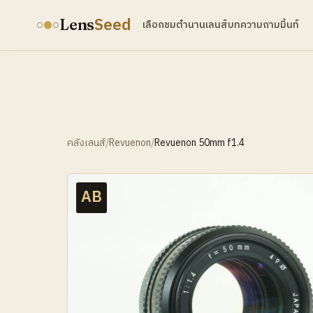
Seed
Lens
เลือกชม
ตำนานเลนส์
บทความ
ถามมิ้นท์
คลังเลนส์
/
Revuenon
/
Revuenon 50mm f1.4
AB