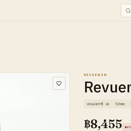
REVUENON
Revue
เพนแทกซ์ เค
50mm
฿
8,455
ขา