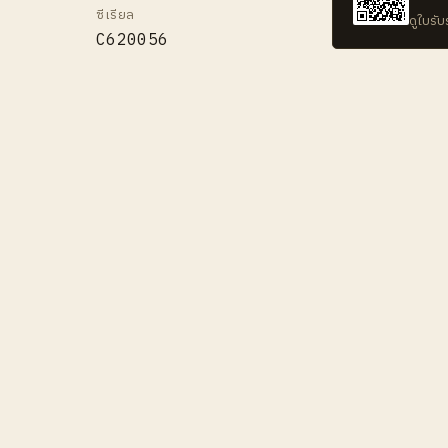
ซีเรียล
ดูใบรั
C620056