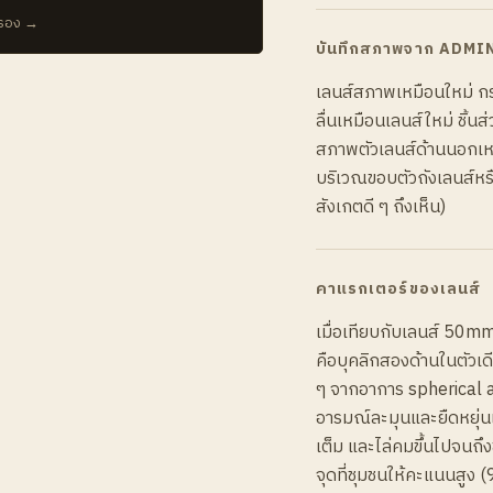
บรอง →
บันทึกสภาพจาก ADMI
เลนส์สภาพเหมือนใหม่ กร
ลื่นเหมือนเลนส์ใหม่ ชิ้
สภาพตัวเลนส์ด้านนอกเหม
บริเวณขอบตัวถังเลนส์ห
สังเกตดี ๆ ถึงเห็น)
คาแรกเตอร์ของเลนส์
เมื่อเทียบกับเลนส์ 50mm
คือบุคลิกสองด้านในตัวเดี
ๆ จากอาการ spherical 
อารมณ์ละมุนและยืดหยุ่น
เต็ม และไล่คมขึ้นไปจนถึ
จุดที่ชุมชนให้คะแนนสูง 