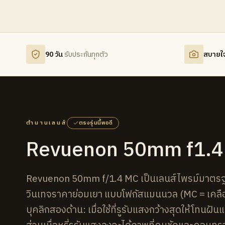
90 วัน
รับประกันทุกตัว
สบายใ
ตำนานเลนส์
ตรงรุ่นนี้พอดี
Revuenon 50mm f1.4
Revuenon 50mm f/1.4 MC เป็นเลนส์ไพรม์มาตรฐา
วินเทจราคาย่อมเยา แบบโฟกัสแมนนวล (MC = เคลือบห
บุคลิกสองด้าน: เมื่อใช้ที่รูรับแสงกว้างสุดให้โทนฝันแ