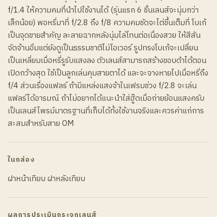
f/1.4 ให้ความคมที่นำไปใช้งานได้ (รุ่นแรก 6 ชิ้นเลนส์จะนุ่มกว่า
เล็กน้อย) พอหรี่มาที่ f/2.8 ถึง f/8 ความคมชัดจะไต่ขึ้นเต็มที่ โบเก้
เป็นจุดขายสำคัญ ละลายฉากหลังนุ่มไล่โทนต่อเนื่องสวย ให้สีสัน
จัดจ้านอิ่มแต่ยังดูเป็นธรรมชาติไม่โอเวอร์ รูปทรงโบเก้จะเปลี่ยน
เป็นเหลี่ยมเมื่อหรี่รูรับแสงลง ตัวเลนส์สามารถสร้างขอบดำได้ตอน
เปิดกว้างสุด ใช้เป็นลูกเล่นคุมสายตาได้ และจะจางหายไปเมื่อหรี่ถึง
f/4 ส่วนเรื่องแฟลร์ ถ้ามีแหล่งแสงจ้าในเฟรมช่วง f/2.8 จะเล่น
แฟลร์ได้อารมณ์ ถ้าไม่อยากได้แนะนำใส่ฮู๊ดเมื่อถ่ายย้อนแสงครับ
เป็นเลนส์ไพรม์มาตรฐานที่เก็บได้ทั้งใช้งานจริงและควรค่าแก่การ
สะสมสำหรับสาย OM
ในกล่อง
ฝาหน้าเทียบ ฝาหลังเทียบ
ผลการประเมินกระจกเลนส์