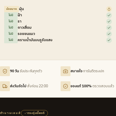
ฝุ่น
น้อยมาก
ฝ้า
ไม่มี
รา
ไม่มี
กาวเสื่อม
ไม่มี
รอยขนแมว
ไม่มี
คราบน้ำมันบนรูรับแสง
ไม่มี
90 วัน
รับประกันทุกตัว
สบายใจ
การันตีตรงปก
ส่งวันถัดไป
สั่งก่อน 22:00
ของแท้ 100%
ตรวจสอบแล้ว
ตำนานเลนส์
ตรงรุ่นนี้พอดี