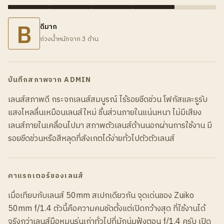
B
ดีมาก
ถ่วงน้ำหนักจาก 3 ด้าน
บันทึกสภาพจาก ADMIN
เลนส์สภาพดี กระจกเลนส์สมบูรณ์ ไร้รอยขีดข่วน โฟกัสและรูรับ
แสงไหลลื่นเหมือนเลนส์ใหม่ ชิ้นส่วนภายในแน่นหนา ไม่มีเสียง
เลนส์ภายในเคลื่อนไปมา สภาพตัวเลนส์ด้านนอกผ่านการใช้งาน มี
รอยขีดข่วนหรือสีหลุดที่สังเกตได้ง่ายทั่วไปตัวตัวเลนส์
คาแรกเตอร์ของเลนส์
เมื่อเทียบกับเลนส์ 50mm สเปกเดียวกัน จุดเด่นของ Zuiko
50mm f/1.4 ตัวนี้คือความคมชัดตั้งแต่เปิดกว้างสุด ที่ใช้งานได้
จริงกว่าเลนส์มือหมุนรุ่นเก่าทั่วไปที่มักนุ่มฟุ้งตอน f/1.4 ครับ เปิด