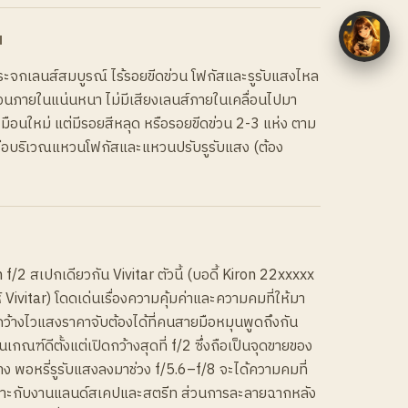
N
ะจกเลนส์สมบูรณ์ ไร้รอยขีดข่วน โฟกัสและรูรับแสงไหล
นส่วนภายในแน่นหนา ไม่มีเสียงเลนส์ภายในเคลื่อนไปมา
ือนใหม่ แต่มีรอยสีหลุด หรือรอยขีดข่วน 2-3 แห่ง ตาม
รือบริเวณแหวนโฟกัสและแหวนปรับรูรับแสง (ต้อง
f/2 สเปกเดียวกัน Vivitar ตัวนี้ (บอดี้ Kiron 22xxxxx
้ Vivitar) โดดเด่นเรื่องความคุ้มค่าและความคมที่ให้มา
กว้างไวแสงราคาจับต้องได้ที่คนสายมือหมุนพูดถึงกัน
เกณฑ์ดีตั้งแต่เปิดกว้างสุดที่ f/2 ซึ่งถือเป็นจุดขายของ
้าง พอหรี่รูรับแสงลงมาช่วง f/5.6–f/8 จะได้ความคมที่
เหมาะกับงานแลนด์สเคปและสตรีท ส่วนการละลายฉากหลัง