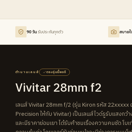
90 วัน
รับประกันทุกตัว
สบายใ
ตำนานเลนส์
ตรงรุ่นนี้พอดี
Vivitar 28mm f2
เลนส์ Vivitar 28mm f/2 (รุ่น Kiron รหัส 22xxxxx
Precision ให้กับ Vivitar) เป็นเลนส์ไวด์รูรับแสงกว้า
และมีราคาย่อมเยา ได้รับคำชมเรื่องความคมชัด โบเก