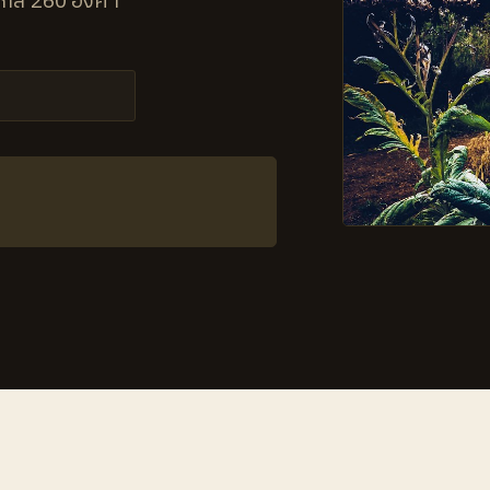
ฟกัส 260 องศา