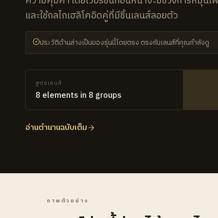
ความคุ้มค่า โดยเวอร์ชันก่อนหน้าจะมีช่วงการหมุนโ
และใช้กลไกเฮลิโคอิดคู่ที่มีชิ้นเลนส์ลอยตัว
ประวัติด้านล่างเป็นของรุ่นนี้โดยตรง ตรงกับเลนส์ที่คุณกำลังดู
สูตรเลนส์
8 elements in 8 groups
อ่านตำนานฉบับเต็ม
ภาพตัวอย่าง