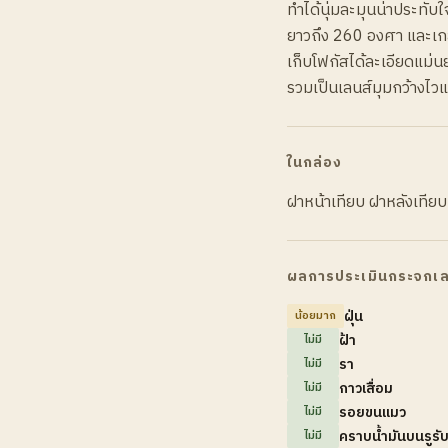
ทำได้นุ่มละมุนน่าประทับใ
ยาวถึง 260 องศา และเกล
เก็บโฟกัสได้ละเอียดแม่น
รวมเป็นเลนส์มุมกว้างไวแ
ในกล่อง
ฝาหน้าเทียบ ฝาหลังเทียบ
ผลการประเมินกระจกเล
ฝุ่น
น้อยมาก
ฝ้า
ไม่มี
รา
ไม่มี
กาวเสื่อม
ไม่มี
รอยขนแมว
ไม่มี
คราบน้ำมันบนรูรั
ไม่มี