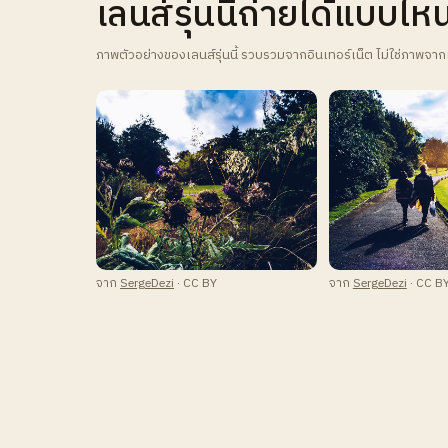
เลนส์รุ่นนี้ถ่ายได้แบบไห
ภาพตัวอย่างของเลนส์รุ่นนี้ รวบรวมจากอินเทอร์เน็ต ไม่ใช่ภาพจาก
จาก
SergeDezi
· CC BY
จาก
SergeDezi
· CC B