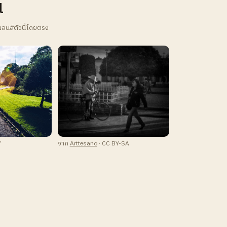
น
เลนส์ตัวนี้โดยตรง
Y
จาก
Arttesano
· CC BY-SA