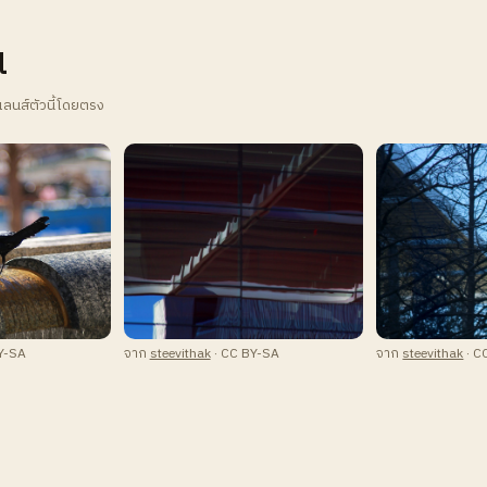
น
เลนส์ตัวนี้โดยตรง
Y-SA
จาก
steevithak
· CC BY-SA
จาก
steevithak
· C