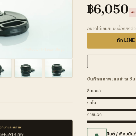
฿
6,050
ข
อยากได้เลนส์แบบนี้อีกสักตั
ทัก LINE
เลื่อนเมาส์หรือแตะเพื่อซูม
บันทึกสภาพเลนส์ ณ วัน
ชิ้นเลนส์
กลไก
ภายนอก
งที่มาและสภาพ
มินต์ / เกือบมินต
46FF5A1B289