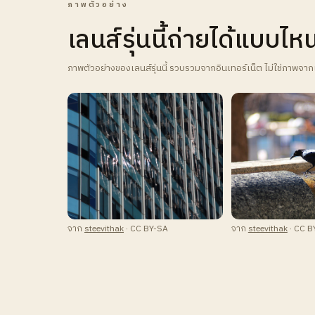
ภาพตัวอย่าง
เลนส์รุ่นนี้ถ่ายได้แบบไห
ภาพตัวอย่างของเลนส์รุ่นนี้ รวบรวมจากอินเทอร์เน็ต ไม่ใช่ภาพจาก
จาก
steevithak
· CC BY-SA
จาก
steevithak
· CC B