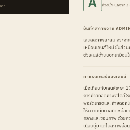
A
ถ่วงน้ำหนักจาก 3 
บรอง →
บันทึกสภาพจาก ADMI
เลนส์สภาพสะสม กระจกเลน
เหมือนเลนส์ใหม่ ชิ้นส่ว
ตัวเลนส์ด้านนอกเหมือนให
คาแรกเตอร์ของเลนส์
เมื่อเทียบกับเลนส์ระยะ 1
การถ่ายทอดภาพสไตล์ Son
พอร์ตเทรตและถ่ายดอกไม้เ
ให้ความนุ่มนวลนิดหน่อยแต
กลางและขอบภาพ ด้วยความ
เนียนนุ่ม แต่ในสภาพย้อ