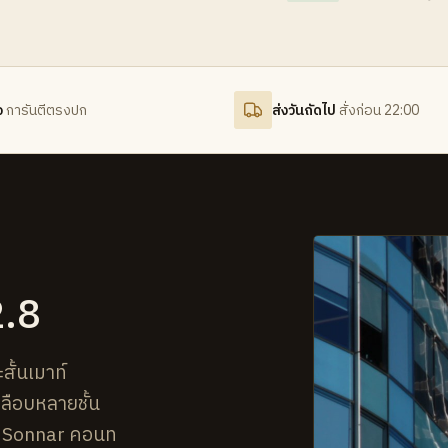
จ
การันตีตรงปก
ส่งวันถัดไป
สั่งก่อน 22:00
.8
ั้นเมาท์
คลือบหลายชั้น
ล์ Sonnar คอนท