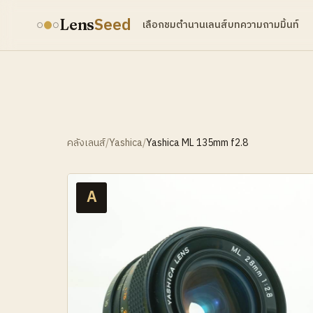
Seed
Lens
เลือกชม
ตำนานเลนส์
บทความ
ถามมิ้นท์
คลังเลนส์
/
Yashica
/
Yashica ML 135mm f2.8
A