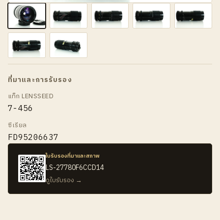
ที่มาและการรับรอง
แท็ก LENSSEED
7-456
ซีเรียล
FD95206637
ใบรับรองที่มาและสภาพ
LS-27780F6CCD14
ดูใบรับรอง →