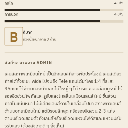
กลไก
4.0
/5
ภายนอก
4.0
/5
B
ดีมาก
ถ่วงน้ำหนักจาก 3 ด้าน
บันทึกสภาพจาก ADMIN
เลนส์สภาพเหมือนใหม่ เป็นอีกเลนส์ที่สารพัดประโยชน์ เลนส์เดียว
ถ่ายได้ทั้งระยะ wide ไปจนถึง Tele แถมได้มาโคร 1:4 ที่ระยะ
35mm ไว้ถ่าายดอกบัวดอกไม้ใหญ่ ๆ ได้ กระจกเลนส์สมบูรณ์ ไร้
รอยขีดข่วน โฟกัสและรูรับแสงไหลลื่นเหมือนเลนส์ใหม่ ชิ้นส่วน
ภายในแน่นหนา ไม่มีเสียงเลนส์ภายในเคลื่อนไปมา สภาพตัวเลนส์
ด้านนอกเหมือนใหม่ แต่มีรอยสีหลุด หรือรอยขีดข่วน 2-3 แห่ง
ตามบริเวณขอบตัวถังเลนส์หรือบริเวณแหวนโฟกัสและแหวนปรับ
รูรับแสง (ต้องสังเกตดี ๆ ถึงเห็น)