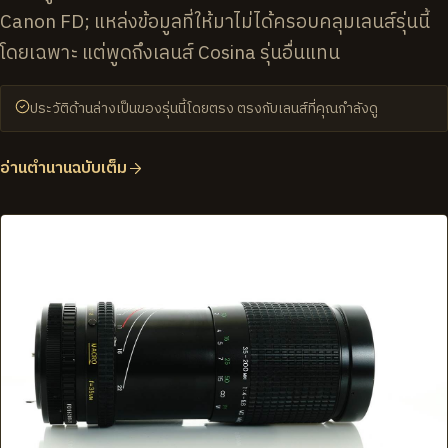
Canon FD; แหล่งข้อมูลที่ให้มาไม่ได้ครอบคลุมเลนส์รุ่นนี้
โดยเฉพาะ แต่พูดถึงเลนส์ Cosina รุ่นอื่นแทน
ประวัติด้านล่างเป็นของรุ่นนี้โดยตรง ตรงกับเลนส์ที่คุณกำลังดู
อ่านตำนานฉบับเต็ม