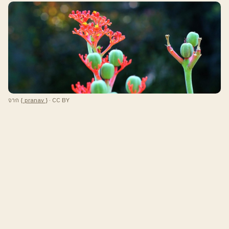
จาก
{ pranav }
· CC BY