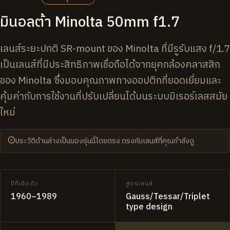
มินอลต้า Minolta 50mm f1.7
เลนส์ระยะปกติ SR-mount ของ Minolta ที่มีรูรับแสง f/1.7
เป็นเลนส์ที่มีประสิทธิภาพเชื่อถือได้จากยุคกล้องคลาสสิก
ของ Minolta ซึ่งมอบคุณภาพทางออปติกที่ยอดเยี่ยมและ
คุ้มค่ากับการใช้งานที่ปรับเปลี่ยนได้บนระบบมิเรอร์เลสสมัย
ใหม่
ประวัติด้านล่างเป็นของรุ่นนี้โดยตรง ตรงกับเลนส์ที่คุณกำลังดู
ปีที่เปิดตัว
สูตรเลนส์
1960–1989
Gauss/Tessar/Triplet
type design