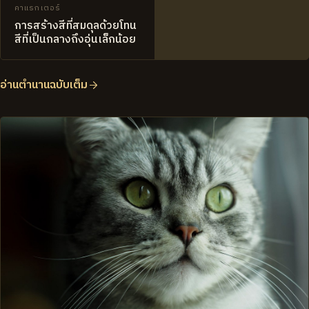
คาแรกเตอร์
การสร้างสีที่สมดุลด้วยโทน
สีที่เป็นกลางถึงอุ่นเล็กน้อย
อ่านตำนานฉบับเต็ม