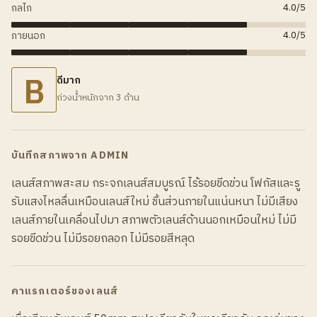
กลไก
4.0
/5
ภายนอก
4.0
/5
B
ดีมาก
ถ่วงน้ำหนักจาก 3 ด้าน
บันทึกสภาพจาก ADMIN
เลนส์สภาพสะสม กระจกเลนส์สมบูรณ์ ไร้รอยขีดข่วน โฟกัสและรู
รับแสงไหลลื่นเหมือนเลนส์ใหม่ ชิ้นส่วนภายในแน่นหนา ไม่มีเสียง
เลนส์ภายในเคลื่อนไปมา สภาพตัวเลนส์ด้านนอกเหมือนใหม่ ไม่มี
รอยขีดข่วน ไม่มีรอยถลอก ไม่มีรอยสีหลุด
คาแรกเตอร์ของเลนส์