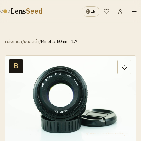
เข้าสู่ระบบ
·
Seed
Lens
EN
รายการที่อยากได้
คลังเลนส์
/
มินอลต้า
/
Minolta 50mm f1.7
B
เลื่อนเมาส์หรือแตะเพื่อซูม