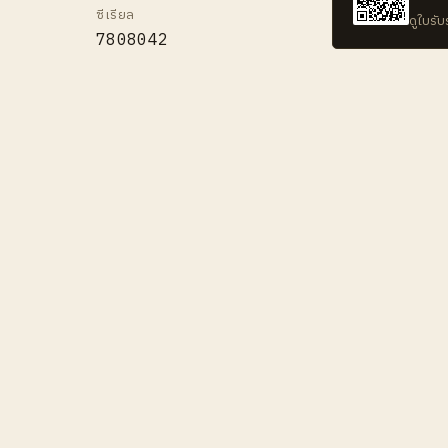
ซีเรียล
ดูใบรั
7808042