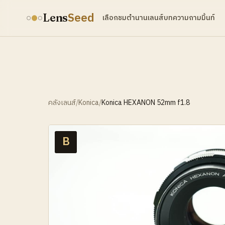
Seed
Lens
เลือกชม
ตำนานเลนส์
บทความ
ถามมิ้นท์
คลังเลนส์
/
Konica
/
Konica HEXANON 52mm f1.8
B