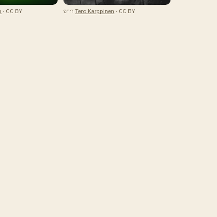
n
· CC BY
จาก
Tero Karppinen
· CC BY