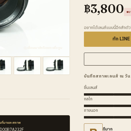
฿
3,800
ข
อยากได้เลนส์แบบนี้อีกสักตั
ทัก LINE
เลื่อนเมาส์หรือแตะเพื่อซูม
บันทึกสภาพเลนส์ ณ วัน
ชิ้นเลนส์
กลไก
ภายนอก
งที่มาและสภาพ
ดีมาก
3D00B7A232F