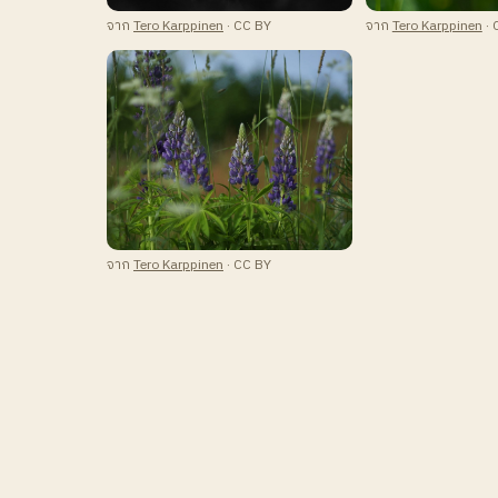
จาก
Tero Karppinen
· CC BY
จาก
Tero Karppinen
· 
จาก
Tero Karppinen
· CC BY