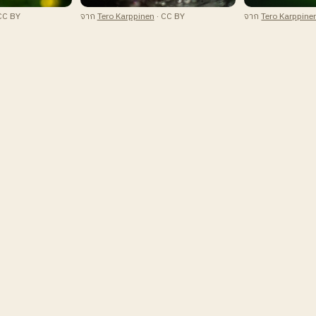
CC BY
จาก
Tero Karppinen
· CC BY
จาก
Tero Karppine